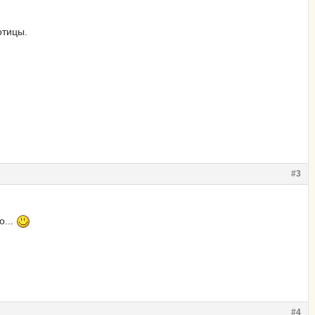
отицы.
#3
о...
#4