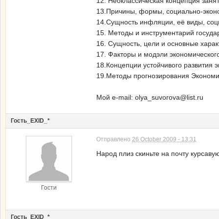
12. Неоклассическая концепция заня
13.Причины, формы, социально-эконо
14.Сущность инфляции, её виды, соц
15. Методы и инструментарий госуда
16. Сущность, цели и основные харак
17. Факторы и модэли экономического
18.Концепции устойчивого развития э
19.Методы прогнозирования Экономи
Мой e-mail: olya_suvorova@list.ru
Гость_EXID_*
Отправлено
26 October 2009 - 13:31
Народ плиз скиньте на почту курсав
Гости
Гость_EXID_*