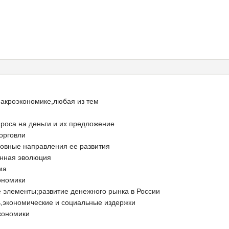
макроэкономике,любая из тем
роса на деньги и их предложение
орговли
новные направления ее развития
енная эволюция
ма
ономики
е элементы;развитие денежного рынка в России
,экономические и социальные издержки
кономики