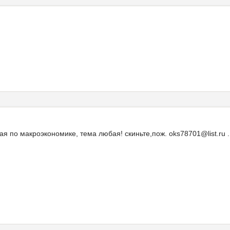
 по макроэкономике, тема любая! скиньте,пож. oks78701@list.ru ..