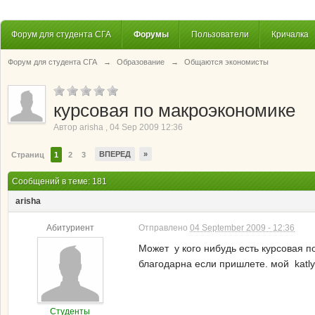
Форум для студента СГА
Форумы
Пользователи
Кричалка
Форум для студента СГА
→
Образование
→
Общаются экономисты
курсовая по макроэкономике
Автор
arisha
,
04 Sep 2009 12:36
ВПЕРЕД
»
Страниц
1
2
3
Сообщений в теме: 181
arisha
Абитуриент
Отправлено
04 September 2009 - 12:36
Может у кого нибудь есть курсовая 
благодарна если пришлете. мой katly
Студенты