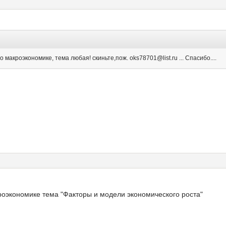
макроэкономике, тема любая! скиньте,пож. oks78701@list.ru ... Спасибо....
роэкономике тема "Факторы и модели экономического роста"