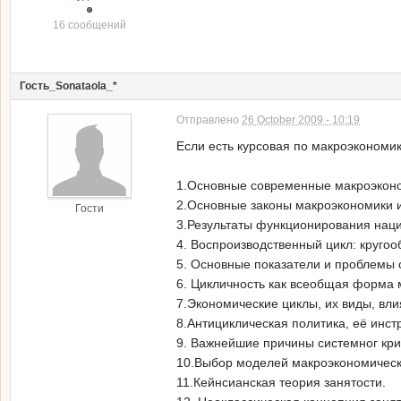
16 сообщений
Гость_Sonataola_*
Отправлено
26 October 2009 - 10:19
Если есть курсовая по макроэкономи
1.Основные современные макроэконо
2.Основные законы макроэкономики и
Гости
3.Результаты функционирования наци
4. Воспроизводственный цикл: кругоо
5. Основные показатели и проблемы 
6. Цикличность как всеобщая форма 
7.Экономические циклы, их виды, вл
8.Антициклическая политика, её инс
9. Важнейшие причины системног кри
10.Выбор моделей макроэкономическ
11.Кейнсианская теория занятости.