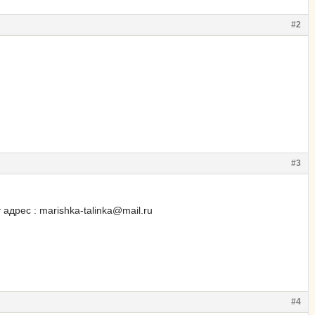
#2
#3
дрес : marishka-talinka@mail.ru
#4