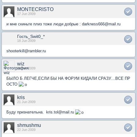
MONTECRISTO
17 Jun 2009
и мне скиньте плиз тоже люди добрые : darkness666@mail.ru
Гость_Swit0_*
18 Jun 2009
shooterkill@rambler.ru
wiz
21 Jun 2009
БЫЛО Б ЛЕГЧЕ,ЕСЛИ БЫ НА ФОРУМ КИДАЛИ СРАЗУ....ВСЕ ПР
ОСТО
kris
21 Jun 2009
Буду признательна. kris.tol@mail.ru
shmushmu
22 Jun 2009