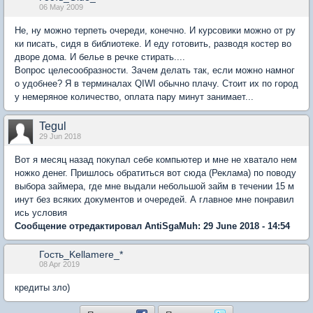
06 May 2009
Не, ну можно терпеть очереди, конечно. И курсовики можно от ру
ки писать, сидя в библиотеке. И еду готовить, разводя костер во
дворе дома. И белье в речке стирать....
Вопрос целесообразности. Зачем делать так, если можно намног
о удобнее? Я в терминалах QIWI обычно плачу. Стоит их по город
у немеряное количество, оплата пару минут занимает...
Tegul
29 Jun 2018
Вот я месяц назад покупал себе компьютер и мне не хватало нем
ножко денег. Пришлось обратиться вот сюда (Реклама) по поводу
выбора займера, где мне выдали небольшой займ в течении 15 м
инут без всяких документов и очередей. А главное мне понравил
ись условия
Сообщение отредактировал AntiSgaMuh: 29 June 2018 - 14:54
Гость_Kellamere_*
08 Apr 2019
кредиты зло)