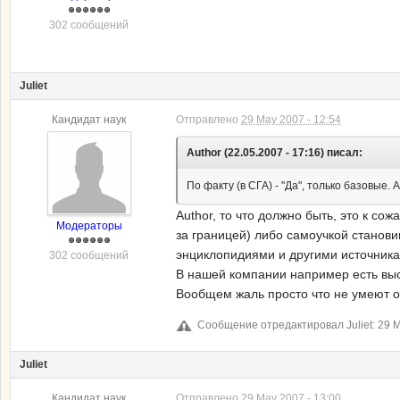
302 сообщений
Juliet
Кандидат наук
Отправлено
29 May 2007 - 12:54
Author (22.05.2007 - 17:16) писал:
По факту (в СГА) - "Да", только базовые.
Author, то что должно быть, это к 
Модераторы
за границей) либо самоучкой станови
энциклопидиями и другими источника
302 сообщений
В нашей компании например есть высо
Вообщем жаль просто что не умеют он
Сообщение отредактировал Juliet: 29 M
Juliet
Кандидат наук
Отправлено
29 May 2007 - 13:00