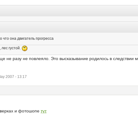
о что она двигатель прогресса
, лес густой.
е не разу не повлеяло. Это высказывание родилось в следствии 
ay 2007 - 13:17
рверках и фотошопе
тут