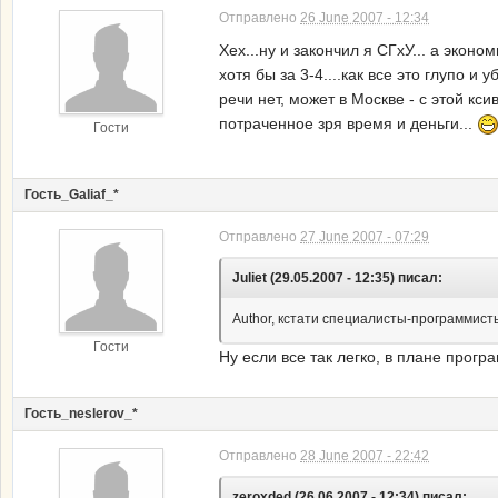
Отправлено
26 June 2007 - 12:34
Хех...ну и закончил я СГхУ... а экон
хотя бы за 3-4....как все это глупо 
речи нет, может в Москве - с этой кс
потраченное зря время и деньги...
Гости
Гость_Galiaf_*
Отправлено
27 June 2007 - 07:29
Juliet (29.05.2007 - 12:35) писал:
Author, кстати специалисты-программисты
Гости
Ну если все так легко, в плане прог
Гость_neslerov_*
Отправлено
28 June 2007 - 22:42
zeroxded (26.06.2007 - 12:34) писал: