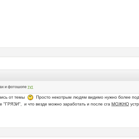
рках и фотошопе
тут
лись от темы
Просто некотрым людям видимо нужно более подр
"ГРЯЗИ", и что везде можно заработать и после сга
МОЖНО
устр