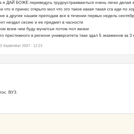
да я ДАЙ БОЖЕ переведусь трудоустраиваються очень легко делая ж
что я принес открыто мол что это такое какая такая сга иди по хо
не а другие нашим преподам все в течении первых недель сентября
дент нездал сесию и ее предмет в часности
лом всем чем буду мучатсья потом пол жизни
го пристижного в регионе университета таки здал 5 экзаменов за 3
3 September 2007 - 12:23
гос. ВУЗ.