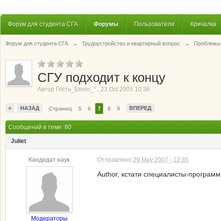
Форум для студента СГА
Форумы
Пользователи
Кричалка
Форум для студента СГА
→
Трудоустройство и квартирный вопрос
→
Проблемы 
СГУ подходит к концу
Автор
Гость_Ennio_*
,
23 Oct 2005 10:36
«
НАЗАД
ВПЕРЕД
Страниц
5
6
7
8
9
Сообщений в теме: 80
Juliet
Кандидат наук
Отправлено
29 May 2007 - 12:35
Author, кстати специалисты-программ
Модераторы