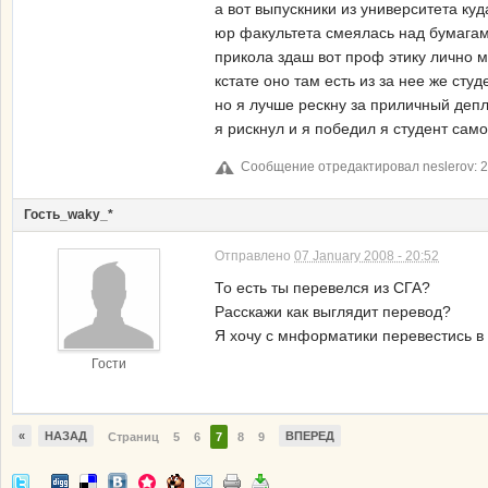
а вот выпускники из университета ку
юр факультета смеялась над бумагами 
прикола здаш вот проф этику лично м
кстате оно там есть из за нее же сту
но я лучше рескну за приличный деп
я рискнул и я победил я студент само
Сообщение отредактировал neslerov: 2
Гость_waky_*
Отправлено
07 January 2008 - 20:52
То есть ты перевелся из СГА?
Расскажи как выглядит перевод?
Я хочу с мнформатики перевестись в 
Гости
«
НАЗАД
ВПЕРЕД
Страниц
5
6
7
8
9