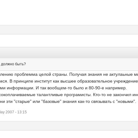
 А должно быть?
сожалению проблемма целой страны. Получая знания не актулаьные
мся. В принципе институт как высшее образовательное учреждение
ми информации. И так вообщем-то было и 80-90-е например.
коплачиваемые талантливые програмисты. Кто-то не закончил инсти
и эти "старые" или "базовые" знания как-то связывать с "новыми".
ay 2007 - 13:15