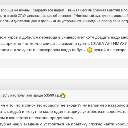
ы вообще не нужны... задрало все нафиг.... вечная бессмысленная беготня в поис
артц в свой СГхУ диплом... везде объясняют - "Никчемный вуз, для ищущих работ
ас с этим дипломом даж в дворники не устроишься. Никогда не прощу себе пот
вом курсе и добился перевода в университет хотя доздать надо мно
нусь приятно что можно списать эгзамен и гулять СЛАВА АНТИМУХУ 
арем а я хочу стать прокурором когда небуть
пушай и не скоро
 1С у нас получают вроде 53500 т.р.
я чем то что в спиок твоих заслуг не входит? ну например натариу
ать каждый и их тут не мало один натариус ухитряетсья содержать 
ам в конвертах не сложно представить
уб на нашу академию устроиться на практику сложно найти хоро