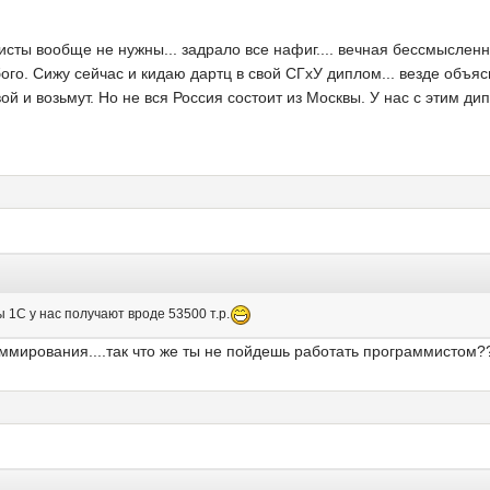
омисты вообще не нужны... задрало все нафиг.... вечная бессмысленн
и убого. Сижу сейчас и кидаю дартц в свой СГхУ диплом... везде объ
ивой и возьмут. Но не вся Россия состоит из Москвы. У нас с этим 
 1С у нас получают вроде 53500 т.р.
раммирования....так что же ты не пойдешь работать программистом?