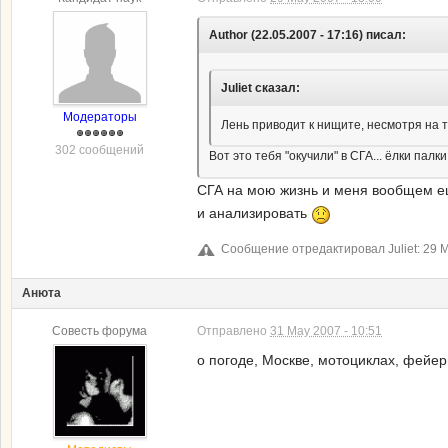
Author (22.05.2007 - 17:16) писал:
Juliet сказал:
Модераторы
Лень приводит к нищите, несмотря на т
302 сообщений
Вот это тебя "окучили" в СГА... ёлки палки
СГА на мою жизнь и меня вообщем ещ
и анализировать
Сообщение отредактировал Juliet: 29 M
Анюта
Совесть форума
Отправлено
31 May 2007 - 10:51
о погоде, Москве, мотоциклах, фейе