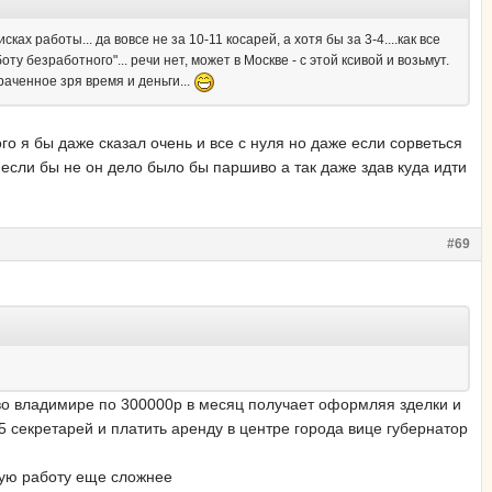
ках работы... да вовсе не за 10-11 косарей, а хотя бы за 3-4....как все
у безработного"... речи нет, может в Москве - с этой ксивой и возьмут.
раченное зря время и деньги...
го я бы даже сказал очень и все с нуля но даже если сорветься
если бы не он дело было бы паршиво а так даже здав куда идти
#69
с во владимире по 300000р в месяц получает оформляя зделки и
5 секретарей и платить аренду в центре города вице губернатор
шую работу еще сложнее