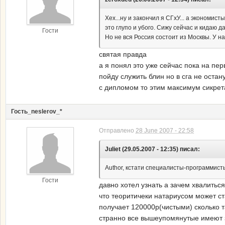
Хех...ну и закончил я СГхУ... а экономист
это глупо и убого. Сижу сейчас и кидаю д
Гости
Но не вся Россия состоит из Москвы. У н
святая правда
а я понял это уже сейчас пока на пер
пойду служить блин но в сга не оста
с дипломом то этим максимум сикрет
Гость_neslerov_*
Отправлено
28 June 2007 - 22:58
Juliet (29.05.2007 - 12:35) писал:
Author, кстати специалисты-программисты
Гости
давно хотел узнать а зачем хвалитьс
что теоритичеки натариусом может ст
получает 120000р(чистыми) сколько т
странно все вышеупомянутые имеют з