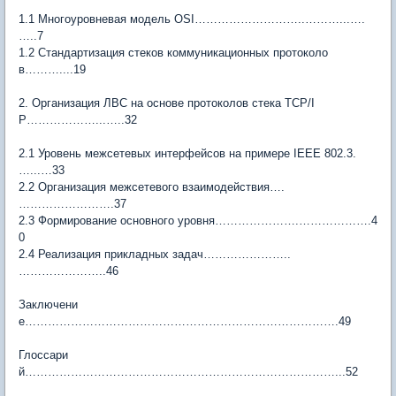
1.1 Многоуровневая модель OSI………………………..………...….
…..7
1.2 Стандартизация стеков коммуникационных протоколо
в………....19
2. Организация ЛВС на основе протоколов стека TCP/I
P………………...…..32
2.1 Уровень межсетевых интерфейсов на примере IEEE 802.3.
…...…33
2.2 Организация межсетевого взаимодействия….
…………………….37
2.3 Формирование основного уровня………………….……………….4
0
2.4 Реализация прикладных задач…………………..
…………………..46
Заключени
е……………………………………………………………………….49
Глоссари
й………………………………………………………………………...52