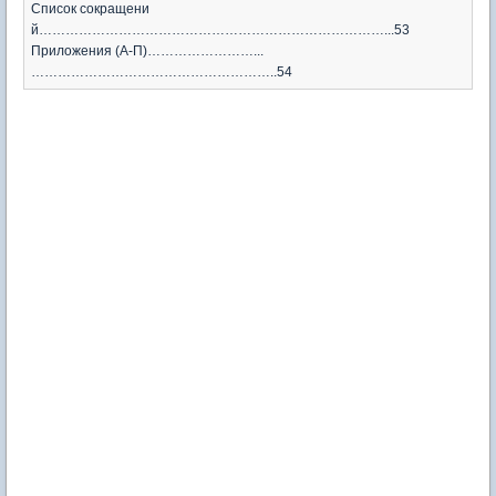
Список сокращени
й……………………………………………………………………...53
Приложения (А-П)……………………...
………………………………………………..54