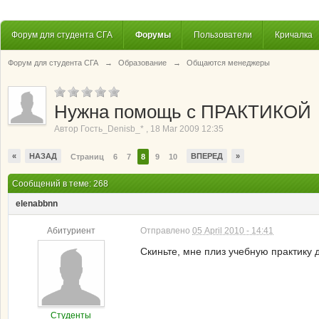
Форум для студента СГА
Форумы
Пользователи
Кричалка
Форум для студента СГА
→
Образование
→
Общаются менеджеры
Нужна помощь с ПРАКТИКОЙ
Автор
Гость_Denisb_*
,
18 Mar 2009 12:35
«
НАЗАД
ВПЕРЕД
»
Страниц
6
7
8
9
10
Сообщений в теме: 268
elenabbnn
Абитуриент
Отправлено
05 April 2010 - 14:41
Скиньте, мне плиз учебную практику 
Студенты