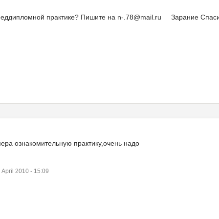
преддипломной практике? Пишите на n-.78@mail.ru Зарание Спас
мера ознакомительную практику,очень надо
pril 2010 - 15:09