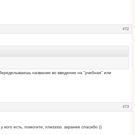
#72
 Переделываешь название во введение на "учебная" или
#73
 кого есть, помогите, плиззззз. заранее спасибо ))