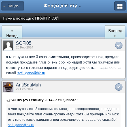
Форум для студента СГА
← Общаются менеджеры
Нужна помощь с ПРАКТИКОЙ
«
Вперед
Назад
»
SOFI05
25 Feb 2014
а мне нужны все 3 ознакомительная, производственная, преддип
ломная покидайте плиз,очень срочно надо!! хотя бы примеры или
может у кого готовые варианты под редакцию есть.... заранее спа
сибо!!
sofi_gane@bk.ru
AntiSgaMuh
27 Feb 2014
SOFI05 (25 February 2014 - 23:02) писал:
а мне нужны все 3 ознакомительная, производственная, преддипло
мная покидайте плиз,очень срочно надо!! хотя бы примеры или мож
ет у кого готовые варианты под редакцию есть.... заранее спасибо!!
sofi_gane@bk.ru