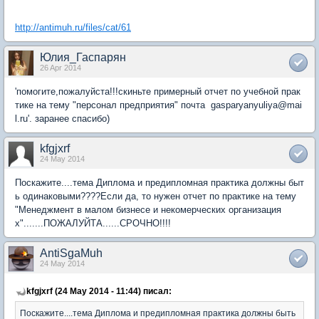
http://antimuh.ru/files/cat/61
Юлия_Гаспарян
26 Apr 2014
'помогите,пожалуйста!!!скиньте примерный отчет по учебной прак
тике на тему "персонал предприятия" почта gasparyanyuliya@mai
l.ru'. заранее спасибо)
kfgjxrf
24 May 2014
Поскажите....тема Диплома и предипломная практика должны быт
ь одинаковыми????Если да, то нужен отчет по практике на тему
"Менеджмент в малом бизнесе и некомерческих организация
х".......ПОЖАЛУЙТА......СРОЧНО!!!!
AntiSgaMuh
24 May 2014
kfgjxrf (24 May 2014 - 11:44) писал:
Поскажите....тема Диплома и предипломная практика должны быть