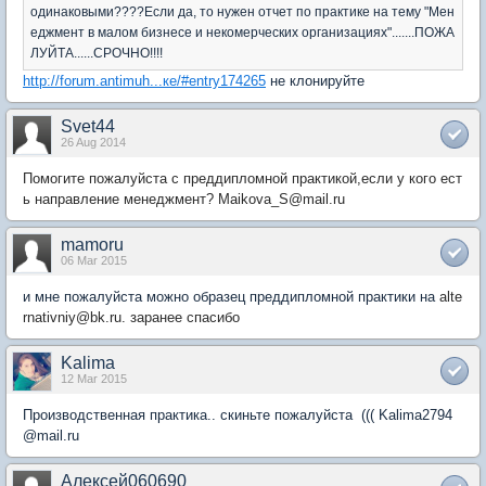
одинаковыми????Если да, то нужен отчет по практике на тему "Мен
еджмент в малом бизнесе и некомерческих организациях".......ПОЖА
ЛУЙТА......СРОЧНО!!!!
http://forum.antimuh...ке/#entry174265
не клонируйте
Svet44
26 Aug 2014
Помогите пожалуйста с преддипломной практикой,если у кого ест
ь направление менеджмент? Maikova_S@mail.ru
mamoru
06 Mar 2015
и мне пожалуйста можно образец преддипломной практики на
alte
rnativniy@bk.ru. заранее спасибо
Kalima
12 Mar 2015
Производственная практика.. скиньте пожалуйста ((( Kalima2794
@mail.ru
Алексей060690