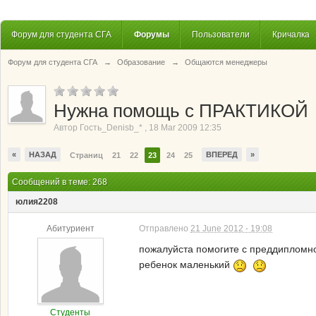
Форум для студента СГА
Форумы
Пользователи
Кричалка
Форум для студента СГА
→
Образование
→
Общаются менеджеры
Нужна помощь с ПРАКТИКОЙ
Автор
Гость_Denisb_*
,
18 Mar 2009 12:35
«
НАЗАД
ВПЕРЕД
»
Страниц
21
22
23
24
25
Сообщений в теме: 268
юлия2208
Абитуриент
Отправлено
21 June 2012 - 19:08
пожалуйста помогите с преддипломно
ребенок маленький
Студенты