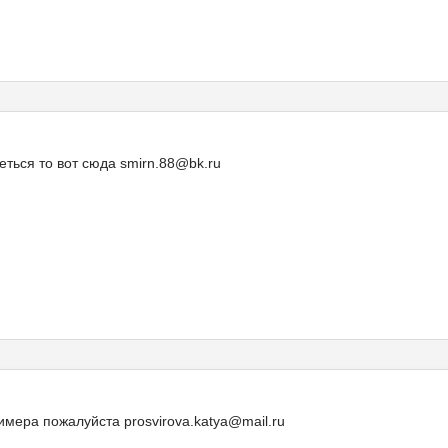
еться то вот сюда smirn.88@bk.ru
мера пожалуйста prosvirova.katya@mail.ru