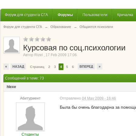
Форум для студента СГА
Форумы
Пользователи
Кричалка
Форум для студента СГА
→
Образование
→
Общаются психологи
Курсовая по соц.психологии
Автор
Rizel
,
17 Feb 2009 17:06
«
НАЗАД
ВПЕРЕД
»
Страниц
2
3
4
5
6
Сообщений в теме: 73
hlexe
Абитуриент
Отправлено
04 May 2009 - 16:46
Была бы очень благодарна за помощь 
Студенты