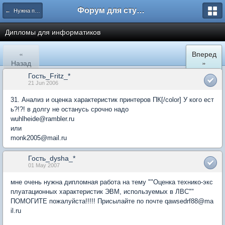
Форум для студента СГА
← Нужна помощь
Дипломы для информатиков
«
Вперед
Назад
»
Гость_Fritz_*
21 Jun 2006
31. Анализ и оценка характеристик принтеров ПК[/color] У кого ест
ь?!?! в долгу не останусь срочно надо
wuhlheide@rambler.ru
или
monk2005@mail.ru
Гость_dysha_*
01 May 2007
мне очень нужна дипломная работа на тему ""Оценка технико-экс
плуатационных характеристик ЭВМ, используемых в ЛВС""
ПОМОГИТЕ пожалуйста!!!!! Присылайте по почте qawsedrf88@ma
il.ru