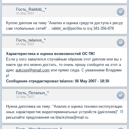
Гость_RabbitL_*
01 May 2007
Куплю диплом на тему "Анализ и оценка средств доступа к ресур
сам глобальных сетей"... rabbit_av@pochta.ru icq 341-356-878
Гость_talanos_*
06 May 2007
Характеристика и оценка возможностей ОС ПК!
Если у кого завалялся случайным образом этот диплом или вы з
наете где его можно достать, то очень прошу сообщите на этот а
дрес
aukcion@gmail.com
или прямо сюда. С уважением Владими
р!
Сообщение отредактировал talanos: 06 May 2007 - 18:30
Гость_Потапыч_*
12 May 2007
Нужна дипломка на тему: "Анализ и оценка технико-эксплуатацио
нных характеристик видеотерминальных устройств (дисплеев)". П
рисылайте предложения на blackshow@mail.ru.