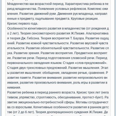
Младенчество как возрастной период. Характеристика ребенка в пе
риод младенчества. Появление условных рефлексов. Комплекс ожи
вления. Развитие движений руки. Движения рук младенца, направл
енные к предмету, ощупывание предмета. Круговые реакции.
Кризис первого года.
Особенности когнитивного развития в младенчестве (от рождения д
о 2 лет). Теория сенсомоторного развития Ж.Пиаже. Альтернативна
я теория Дж. Гибсона. Теория восприятия Т. Бауэра. Развитие ощущ
ений. Развитие кожной чувствительности. Развитие вкусовой чувств
ительности. Развитие обонятельной чувствительности. Развитие сл
уха. Развитие зрения. Развитие восприятия. Предметное восприят
ие. Развитие речи. Период подготовления словесной речи. Период
первоначального овладения языком. Стадия «слов-предложений».
Стадия двух-трехсловных предложений. Развитие мышления. Этап
ы развития мышления: обобщение, овладение речью, сравнение. Р
азвитие памяти. Развитие внимания: развитие непроизвольного вн
имания, развитие произвольного внимания, роль игры в развитии в
нимания.
Развитие ребенка в период раннего возраста. Кризис трех лет (нега
тивизм, упрямство, строптивость, обесценивание, протест-бунт). Ра
звитие эмоционально-потребностной сферы. Мотивы сотрудничест
ва со взрослыми. Когнитивные особенности развития в раннем детс
тве (от 2 до 6 лет). Теория дооперационного суждения Ж.Пиаже. Де