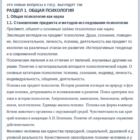
это новые вопросы к госу. выглядят так
РАЗДЕЛ 1. ОБЩАЯ ПСИХОЛОГИЯ
1. Общая психология как наука
1.1.
Становление предмета и методов исследования психологии
.
Предмет, объект и основные задачи психологии как науки.
Эволюция взглядов на предмет психологии. Душа, сознание, поведен
ие, бессознательное, личность, психика, деятельность как предмет пс
ихологии на различных этапах ее развития. Интегративные тенденци
и в современной психологии.
Психические явления и их отличие от явлений, изучаемых другими на
уками. Понятие о категориальном аппарате психологической науки. О
сновные категории психологии: психика, сознание, индивид, личность,
индивидуальность, общение, деятельность.
Психика как предмет психологии. История развития взглядов на природу и фун
кции психики, детерминанты ее возникновения и развития. Поиск критериев пси
хики в истории психологии. Антропопсихизм, панпсихизм, биопсихизм, нейропс
ихизм, мозгопсихизм. Единицы анализа психики.
Психика как форма взаимоде
йствия животного организма с окружающей средой. Чувствительность как крит
ерий психики в концепции А.Н.Леонтьева. Понятие об опережающем отражении
действительности.
Феномен человека как единства природной, социальной, душевной и д
уховной реальности. Качественное своеобразие психики человека и у