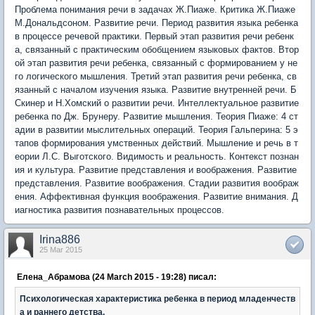
Проблема понимания речи в задачах Ж.Пиаже. Критика Ж.Пиаже
М.Дональдсоном. Развитие речи. Период развития языка ребенка
в процессе речевой практики. Первый этап развития речи ребенк
а, связанный с практическим обобщением языковых фактов. Втор
ой этап развития речи ребенка, связанный с формированием у не
го логического мышления. Третий этап развития речи ребенка, св
язанный с началом изучения языка. Развитие внутренней речи. Б
Скинер и Н.Хомский о развитии речи. Интеллектуальное развитие
ребенка по Дж. Брунеру. Развитие мышления. Теория Пиаже: 4 ст
адии в развитии мыслительных операций. Теория Гальперина: 5 э
тапов формирования умственных действий. Мышление и речь в т
еории Л.С. Выготского. Видимость и реальность. Контекст познан
ия и культура. Развитие представления и воображения. Развитие
представления. Развитие воображения. Стадии развития воображ
ения. Аффективная функция воображения. Развитие внимания. Д
иагностика развития познавательных процессов.
Irina886
25 Mar 2015
Елена_Абрамова (24 March 2015 - 19:28) писал:
Психологическая характеристика ребенка в период младенчеств
а и раннего детства.