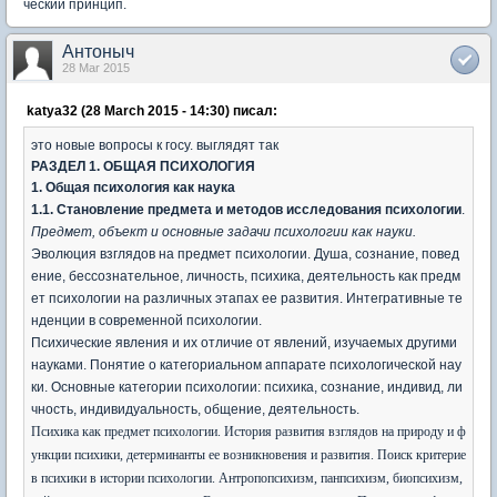
ческий принцип.
Антоныч
28 Mar 2015
katya32 (28 March 2015 - 14:30) писал:
это новые вопросы к госу. выглядят так
РАЗДЕЛ 1. ОБЩАЯ ПСИХОЛОГИЯ
1. Общая психология как наука
1.1.
Становление предмета и методов исследования психологии
.
Предмет, объект и основные задачи психологии как науки.
Эволюция взглядов на предмет психологии. Душа, сознание, повед
ение, бессознательное, личность, психика, деятельность как предм
ет психологии на различных этапах ее развития. Интегративные те
нденции в современной психологии.
Психические явления и их отличие от явлений, изучаемых другими
науками. Понятие о категориальном аппарате психологической нау
ки. Основные категории психологии: психика, сознание, индивид, ли
чность, индивидуальность, общение, деятельность.
Психика как предмет психологии. История развития взглядов на природу и ф
ункции психики, детерминанты ее возникновения и развития. Поиск критерие
в психики в истории психологии. Антропопсихизм, панпсихизм, биопсихизм,