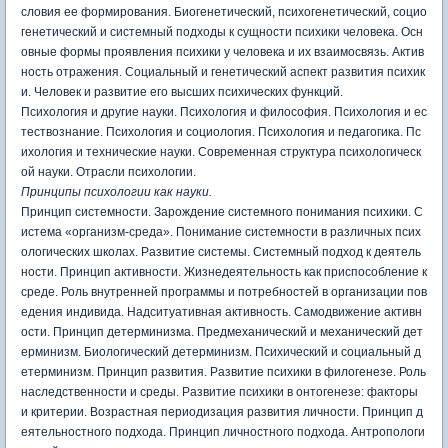
словия ее формирования. Биогенетический, психогенетический, социо
генетический и системный подходы к сущности психики человека. Осн
овные формы проявления психики у человека и их взаимосвязь. Актив
ность отражения. Социальный и генетический аспект развития психик
и. Человек и развитие его высших психических функций.
Психология и другие науки. Психология и философия. Психология и ес
тествознание. Психология и социология. Психология и педагогика. Пс
ихология и технические науки. Современная структура психологическ
ой науки. Отрасли психологии.
Принципы психологии как науки.
Принцип системности. Зарождение системного понимания психики. С
истема «организм-среда». Понимание системности в различных псих
ологических школах. Развитие системы. Системный подход к деятель
ности. Принцип активности. Жизнедеятельность как приспособление к
среде. Роль внутренней программы и потребностей в организации пов
едения индивида. Надситуативная активность. Самодвижение активн
ости. Принцип детерминизма. Предмеханический и механический дет
ерминизм. Биологический детерминизм. Психический и социальный д
етерминизм. Принцип развития. Развитие психики в филогенезе. Роль
наследственности и среды. Развитие психики в онтогенезе: факторы
и критерии. Возрастная периодизация развития личности. Принцип д
еятельностного подхода. Принцип личностного подхода. Антропологи