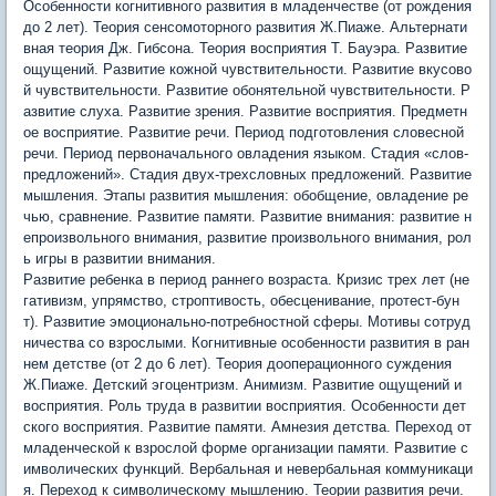
Особенности когнитивного развития в младенчестве (от рождения
до 2 лет). Теория сенсомоторного развития Ж.Пиаже. Альтернати
вная теория Дж. Гибсона. Теория восприятия Т. Бауэра. Развитие
ощущений. Развитие кожной чувствительности. Развитие вкусово
й чувствительности. Развитие обонятельной чувствительности. Р
азвитие слуха. Развитие зрения. Развитие восприятия. Предметн
ое восприятие. Развитие речи. Период подготовления словесной
речи. Период первоначального овладения языком. Стадия «слов-
предложений». Стадия двух-трехсловных предложений. Развитие
мышления. Этапы развития мышления: обобщение, овладение ре
чью, сравнение. Развитие памяти. Развитие внимания: развитие н
епроизвольного внимания, развитие произвольного внимания, рол
ь игры в развитии внимания.
Развитие ребенка в период раннего возраста. Кризис трех лет (не
гативизм, упрямство, строптивость, обесценивание, протест-бун
т). Развитие эмоционально-потребностной сферы. Мотивы сотруд
ничества со взрослыми. Когнитивные особенности развития в ран
нем детстве (от 2 до 6 лет). Теория дооперационного суждения
Ж.Пиаже. Детский эгоцентризм. Анимизм. Развитие ощущений и
восприятия. Роль труда в развитии восприятия. Особенности дет
ского восприятия. Развитие памяти. Амнезия детства. Переход от
младенческой к взрослой форме организации памяти. Развитие с
имволических функций. Вербальная и невербальная коммуникаци
я. Переход к символическому мышлению. Теории развития речи.