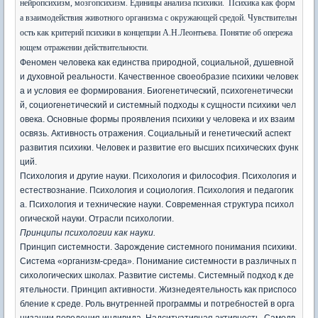
нейропсихизм, мозгопсихизм. Единицы анализа психики.
Психика как форм
а взаимодействия животного организма с окружающей средой. Чувствительн
ость как критерий психики в концепции А.Н.Леонтьева. Понятие об опережа
ющем отражении действительности.
Феномен человека как единства природной, социальной, душевной
и духовной реальности. Качественное своеобразие психики человек
а и условия ее формирования. Биогенетический, психогенетически
й, социогенетический и системный подходы к сущности психики чел
овека. Основные формы проявления психики у человека и их взаим
освязь. Активность отражения. Социальный и генетический аспект
развития психики. Человек и развитие его высших психических функ
ций.
Психология и другие науки. Психология и философия. Психология и
естествознание. Психология и социология. Психология и педагогик
а. Психология и технические науки. Современная структура психол
огической науки. Отрасли психологии.
Принципы психологии как науки.
Принцип системности. Зарождение системного понимания психики.
Система «организм-среда». Понимание системности в различных п
сихологических школах. Развитие системы. Системный подход к де
ятельности. Принцип активности. Жизнедеятельность как приспосо
бление к среде. Роль внутренней программы и потребностей в орга