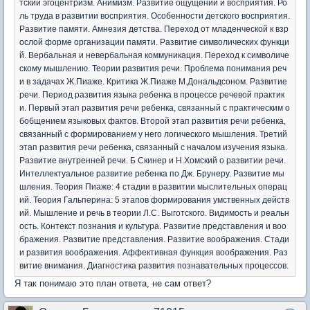
тский эгоцентризм. Анимизм. Развитие ощущений и восприятия. Ро
ль труда в развитии восприятия. Особенности детского восприятия.
Развитие памяти. Амнезия детства. Переход от младенческой к взр
ослой форме организации памяти. Развитие символических функци
й. Вербальная и невербальная коммуникация. Переход к символиче
скому мышлению. Теории развития речи. Проблема понимания реч
и в задачах Ж.Пиаже. Критика Ж.Пиаже М.Дональдсоном. Развитие
речи. Период развития языка ребенка в процессе речевой практик
и. Первый этап развития речи ребенка, связанный с практическим о
бобщением языковых фактов. Второй этап развития речи ребенка,
связанный с формированием у него логического мышления. Третий
этап развития речи ребенка, связанный с началом изучения языка.
Развитие внутренней речи. Б Скинер и Н.Хомский о развитии речи.
Интеллектуальное развитие ребенка по Дж. Брунеру. Развитие мы
шления. Теория Пиаже: 4 стадии в развитии мыслительных операц
ий. Теория Гальперина: 5 этапов формирования умственных действ
ий. Мышление и речь в теории Л.С. Выготского. Видимость и реальн
ость. Контекст познания и культура. Развитие представления и воо
бражения. Развитие представления. Развитие воображения. Стади
и развития воображения. Аффективная функция воображения. Раз
витие внимания. Диагностика развития познавательных процессов.
Я так понимаю это план ответа, не сам ответ?