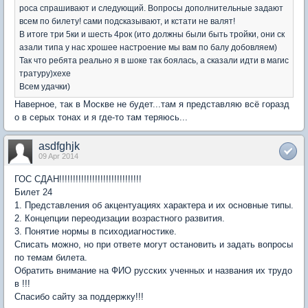
роса спрашивают и следующий. Вопросы дополнительные задают
всем по билету! сами подсказывают, и кстати не валят!
В итоге три 5ки и шесть 4рок (ито должны были быть тройки, они ск
азали типа у нас хрошее настроение мы вам по балу добовляем)
Так что ребята реально я в шоке так боялась, а сказали идти в магис
тратуру)хехе
Всем удачки)
Наверное, так в Москве не будет...там я представляю всё горазд
о в серых тонах и я где-то там теряюсь...
asdfghjk
09 Apr 2014
ГОС СДАН!!!!!!!!!!!!!!!!!!!!!!!!!!!!!!
Билет 24
1. Представления об акцентуациях характера и их основные типы.
2. Концепции переодизации возрастного развития.
3. Понятие нормы в психодиагностике.
Списать можно, но при ответе могут остановить и задать вопросы
по темам билета.
Обратить внимание на ФИО русских ученных и названия их трудо
в !!!
Спасибо сайту за поддержку!!!