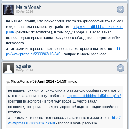
MaltaMonah
09 Apr 2014
не нашел, понял, что психология это та же философия тока с моз
гом, я сначала немного тут работал -
http://xn----dtbbbhs...ixl5d.xn--
p1ai/
(рейтинг психологов), в том году вроде 11 место занял
но последнее время понял, как дорого обходятся людям ошибки
психолога
а так если интересно - вот вопросы на которые я искал ответ -
htt
p://www.proza.ru/2009/03/15/340
- вопрос в моем рассказе
agasha
09 Apr 2014
MaltaMonah (09 April 2014 - 14:59) писал:
не нашел, понял, что психология это та же философия тока с мозго
м, я сначала немного тут работал -
http://xn----dtbbbhs...ixl5d.xn--p1ai/
(рейтинг психологов), в том году вроде 11 место занял
но последнее время понял, как дорого обходятся людям ошибки пс
ихолога
а так если интересно - вот вопросы на которые я искал ответ -
http://
www.proza.ru/2009/03/15/340
- вопрос в моем рассказе