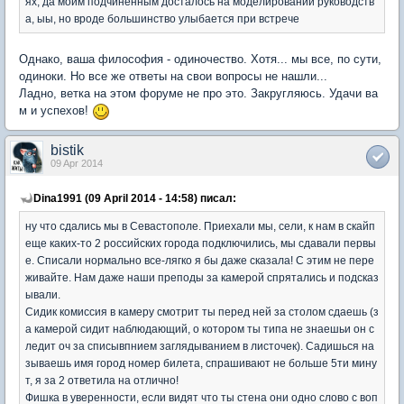
ях, да моим подчиненным досталось на моделировании руководств
а, ыы, но вроде большинство улыбается при встрече
Однако, ваша философия - одиночество. Хотя... мы все, по сути,
одиноки. Но все же ответы на свои вопросы не нашли...
Ладно, ветка на этом форуме не про это. Закругляюсь. Удачи ва
м и успехов!
bistik
09 Apr 2014
Dina1991 (09 April 2014 - 14:58) писал:
ну что сдались мы в Севастополе. Приехали мы, сели, к нам в скайп
еще каких-то 2 российских города подключились, мы сдавали первы
е. Списали нормально все-лягко я бы даже сказала! С этим не пере
живайте. Нам даже наши преподы за камерой спрятались и подсказ
ывали.
Сидик комиссия в камеру смотрит ты перед ней за столом сдаешь (з
а камерой сидит наблюдающий, о котором ты типа не знаешьи он с
ледит оч за списывпнием заглядыванием в листочек). Садишься на
зываешь имя город номер билета, спрашивают не больше 5ти мину
т, я за 2 ответила на отлично!
Фишка в уверенности, если видят что ты стена они одно слово с воп