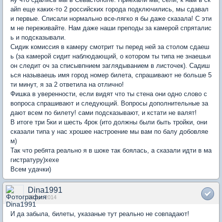
айп еще каких-то 2 российских города подключились, мы сдавал
и первые. Списали нормально все-лягко я бы даже сказала! С эти
м не переживайте. Нам даже наши преподы за камерой спряталис
ь и подсказывали.
Сидик комиссия в камеру смотрит ты перед ней за столом сдаеш
ь (за камерой сидит наблюдающий, о котором ты типа не знаешьи
он следит оч за списывпнием заглядыванием в листочек). Садиш
ься называешь имя город номер билета, спрашивают не больше 5
ти минут, я за 2 ответила на отлично!
Фишка в уверенности, если видят что ты стена они одно слово с
вопроса спрашивают и следующий. Вопросы дополнительные за
дают всем по билету! сами подсказывают, и кстати не валят!
В итоге три 5ки и шесть 4рок (ито должны были быть тройки, они
сказали типа у нас хрошее настроение мы вам по балу добовляе
м)
Так что ребята реально я в шоке так боялась, а сказали идти в ма
гистратуру)хехе
Всем удачки)
Dina1991
09 Apr 2014
И да забыла, билеты, указаные тут реально не совпадают!