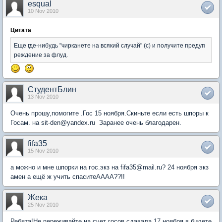
esqual
10 Nov 2010
Цитата
Еще где-нибудь "чирканете на всякий случай" (с) и получите предуп
реждение за флуд.
СтудентБлин
13 Nov 2010
Очень прошу,помогите .Гос 15 ноября.Скиньте если есть шпоры к
Госам. на sit-den@yandex.ru Заранее очень благодарен.
fifa35
15 Nov 2010
а можно и мне шпорки на гос.экз на fifa35@mail.ru? 24 ноября экз
амен а ещё ж учить спаситеАААА??!!
Жека
25 Nov 2010
Ребята!Не переживайте на счет госов.сдавала 17 ноября в билете