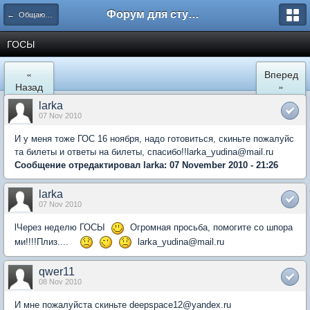
Форум для студента СГА
← Общаются психологи
ГОСЫ
«
Вперед
Назад
»
larka
07 Nov 2010
И у меня тоже ГОС 16 ноября, надо готовиться, скиньте пожалуйс
та билеты и ответы на билеты, спасибо!!larka_yudina@mail.ru
Сообщение отредактировал larka: 07 November 2010 - 21:26
larka
07 Nov 2010
lЧерез неделю ГОСЫ
Огромная просьба, помогите со шпора
ми!!!!Плиз....
larka_yudina@mail.ru
qwer11
08 Nov 2010
И мне пожалуйста скиньте deepspace12@yandex.ru