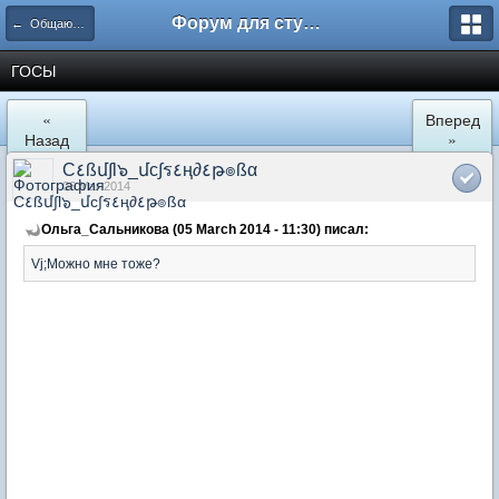
Форум для студента СГА
← Общаются психологи
ГОСЫ
«
Вперед
Назад
»
С٤ßմ∫l๖_մс∫ร٤ң∂٤թ๏ßα
06 Mar 2014
Ольга_Сальникова (05 March 2014 - 11:30) писал:
Vj;Можно мне тоже?