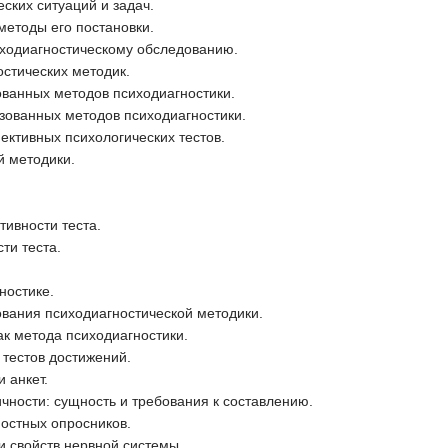
ских ситуаций и задач.
методы его постановки.
иходиагностическому обследованию.
стических методик.
ованных методов психодиагностики.
зованных методов психодиагностики.
ктивных психологических тестов.
й методики.
тивности теста.
ти теста.
ностике.
вания психодиагностической методики.
к метода психодиагностики.
 тестов достижений.
 анкет.
ичности: сущность и требования к составлению.
ностных опросников.
и свойств нервной системы.