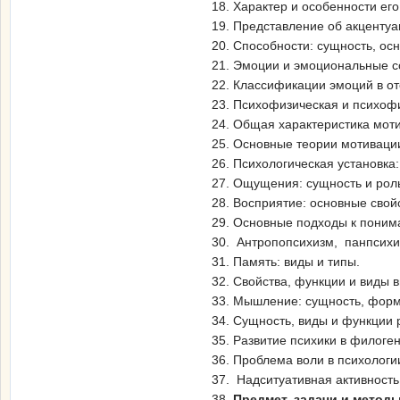
18. Характер и особенности ег
19. Представление об акцентуа
20. Способности: сущность, ос
21. Эмоции и эмоциональные с
22. Классификации эмоций в о
23. Психофизическая и психоф
24. Общая характеристика мот
25. Основные теории мотиваци
26. Психологическая установка:
27. Ощущения: сущность и роль
28. Восприятие: основные свой
29. Основные подходы к поним
30. Антропопсихизм, панпсихи
31. Память: виды и типы.
32. Свойства, функции и виды 
33. Мышление: сущность, форм
34. Сущность, виды и функции 
35. Развитие психики в филоген
36. Проблема воли в психологи
37. Надситуативная активность
38.
Предмет, задачи и метод