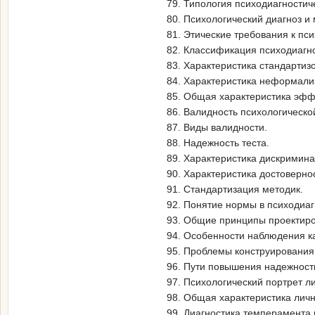
79. Типология психодиагностиче
80. Психологический диагноз и 
81. Этические требования к пс
82. Классификация психодиагно
83. Характеристика стандартиз
84. Характеристика неформали
85. Общая характеристика эффе
86. Валидность психологическо
87. Виды валидности.
88. Надежность теста.
89. Характеристика дискримина
90. Характеристика достовернос
91. Стандартизация методик.
92. Понятие нормы в психодиаг
93. Общие принципы проектиро
94. Особенности наблюдения ка
95. Проблемы конструирования
96. Пути повышения надежности
97. Психологический портрет л
98. Общая характеристика лич
99. Диагностика темперамента 