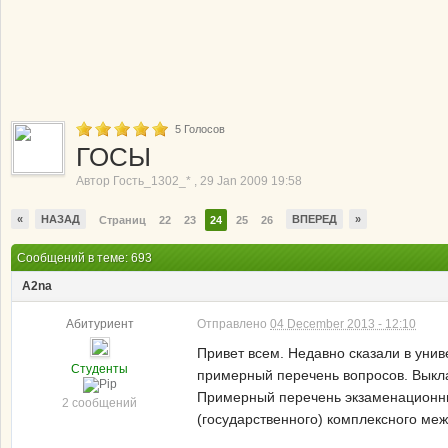
5
Голосов
ГОСЫ
Автор
Гость_1302_*
,
29 Jan 2009 19:58
«
НАЗАД
ВПЕРЕД
»
Страниц
22
23
24
25
26
Сообщений в теме: 693
A2na
Абитуриент
Отправлено
04 December 2013 - 12:10
Привет всем. Недавно сказали в унив
Студенты
примерный перечень вопросов. Выкла
Примерный перечень экзаменационны
2 сообщений
(государственного) комплексного ме