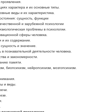
о проявления.
циях характера и их основные типы.
новные виды и их характеристика.
остояния: сущность, функции
течественной и зарубежной психологии
изиологическая проблемы в психологии.
ивационной сферы человека.
и и их содержание.
 сущность и значение.
 в познавательной деятельности человека.
ства и закономерности.
анию памяти.
зм, биопсихизм, нейропсихизм, мозгопсихизм.
внимания.
ы и виды.
речи.
езе.
и.
.
ы возрастной психологии.