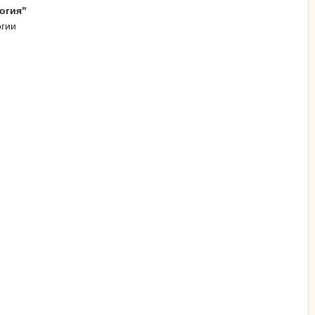
огия"
огии