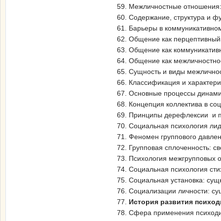
59. Межличностные отношения:
60. Содержание, структура и ф
61. Барьеры в коммуникативном
62. Общение как перцептивный
63. Общение как коммуникатив
64. Общение как межличностно
65. Сущность и виды межлично
66. Классификация и характери
67. Основные процессы динами
68. Концепция коллектива в со
69. Принципы дерефлексии и п
70. Социальная психология лид
71. Феномен группового давлен
72. Групповая сплоченность: св
73. Психология межгрупповых 
74. Социальная психология сти
75. Социальная установка: сущн
76. Социализации личности: су
77.
История развития психод
78. Сфера применения психоди