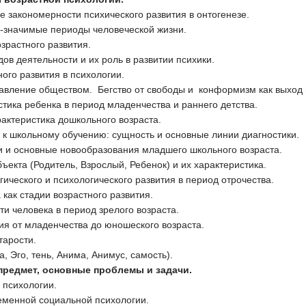
е закономерности психического развития в онтогенезе.
о-значимые периоды человеческой жизни.
зрастного развития.
ов деятельности и их роль в развитии психики.
ого развития в психологии.
авление обществом. Бегство от свободы и конформизм как выход 
стика ребенка в период младенчества и раннего детства.
актеристика дошкольного возраста.
ь к школьному обучению: сущность и основные линии диагностики.
и и основные новообразования младшего школьного возраста.
ъекта (Родитель, Взрослый, Ребенок) и их характеристика.
ического и психологического развития в период отрочества.
как стадии возрастного развития.
ти человека в период зрелого возраста.
тия от младенчества до юношеского возраста.
тарости.
а, Эго, тень, Анима, Анимус, самость).
предмет, основные проблемы и задачи.
 психологии.
еменной социальной психологии.