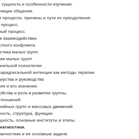
 сущность и особенности изучения.
ункции общения.
 процессе, причины и пути их преодоления.
 процесс.
ный процесс.
е взаимодействие.
стного конфликта.
стика малых групп.
ки малых групп.
циальной психологии.
арадоксальной интенции как методы терапии.
ерства и руководства
ия и его значение.
ойства и роль в развитии группы.
отношений.
хийных групп и массовых движений.
ость, структура, функции.
щность, основные институты и этапы.
иагностики.
агностики и ее основные задачи.