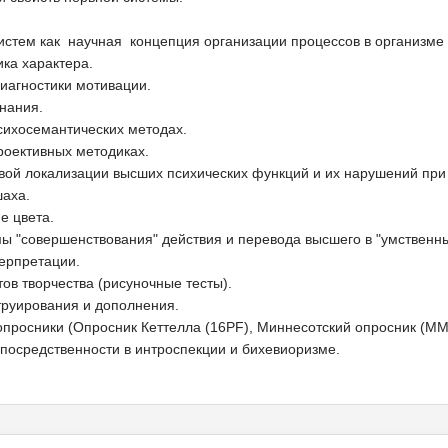
.
стем как научная концепция организации процессов в организме 
ика характера.
иагностики мотивации.
нания.
сихосемантических методах.
роективных методиках.
овой локализации высших психических функций и их нарушений при
шаха.
е цвета.
ы "совершенствования" действия и перевода высшего в "умственны
ерпретации.
ов творчества (рисуночные тесты).
труирования и дополнения.
просники (Опросник Кеттелла (16PF), Миннесотский опросник (MMP
посредственности в интроспекции и бихевиоризме.