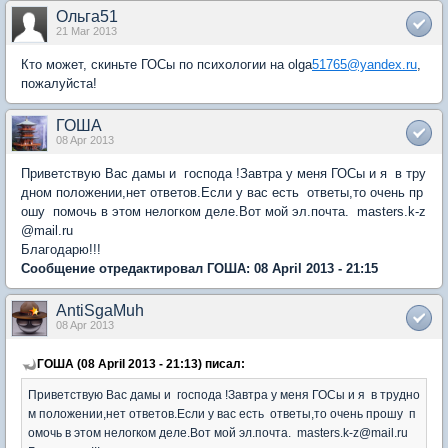
Ольга51
21 Mar 2013
Кто может, скиньте ГОСы по психологии на olga
51765@yandex.ru
,
пожалуйста!
ГОША
08 Apr 2013
Приветствую Вас дамы и господа !Завтра у меня ГОСы и я в тру
дном положении,нет ответов.Если у вас есть ответы,то очень пр
ошу помочь в этом нелогком деле.Вот мой эл.почта. masters.k-z
@mail.ru
Благодарю!!!
Сообщение отредактировал ГОША: 08 April 2013 - 21:15
AntiSgaMuh
08 Apr 2013
ГОША (08 April 2013 - 21:13) писал:
Приветствую Вас дамы и господа !Завтра у меня ГОСы и я в трудно
м положении,нет ответов.Если у вас есть ответы,то очень прошу п
омочь в этом нелогком деле.Вот мой эл.почта. masters.k-z@mail.ru