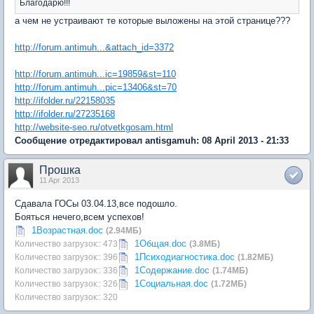
Благодарю!!!
а чем не устраивают те которые выложены на этой странице???
http://forum.antimuh...&attach_id=3372
http://forum.antimuh...ic=19859&st=110
http://forum.antimuh...pic=13406&st=70
http://ifolder.ru/22158035
http://ifolder.ru/27235168
http://website-seo.ru/otvetkgosam.html
Сообщение отредактировал antisgamuh: 08 April 2013 - 21:33
Прошка
11 Apr 2013
Сдавала ГОСы 03.04.13,все подошло.
Бояться нечего,всем успехов!
1Возрастная.doc
(2.94МБ)
1Общая.doc
Количество загрузок:: 473
(3.8МБ)
1Психодиагностика.doc
Количество загрузок:: 396
(1.82МБ)
1Содержание.doc
Количество загрузок:: 336
(1.74МБ)
1Социальная.doc
Количество загрузок:: 326
(1.72МБ)
Количество загрузок:: 320