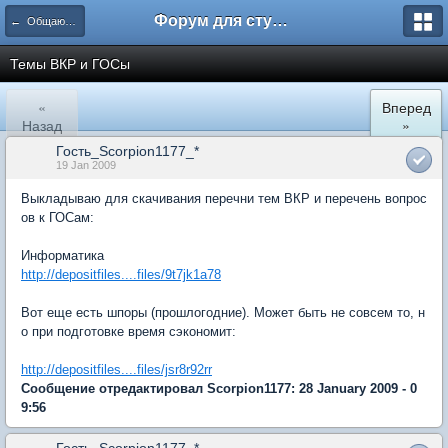
Форум для студента СГА
← Общаются информатики
Темы ВКР и ГОСы
«
Вперед
Назад
»
Гость_Scorpion1177_*
19 Jan 2009
Выкладываю для скачивания перечни тем ВКР и перечень вопрос
ов к ГОСам:
Информатика
http://depositfiles....files/9t7jk1a78
Вот еще есть шпоры (прошлогодние). Может быть не совсем то, н
о при подготовке время сэкономит:
http://depositfiles....files/jsr8r92rr
Сообщение отредактировал Scorpion1177: 28 January 2009 - 0
9:56