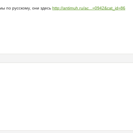
мы по русскому, они здесь
http://antimuh.ru/ac...=0942&cat_id=86