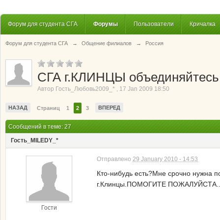
Форум для студента СГА
Форумы
Пользователи
Кричалка
Форум для студента СГА
→
Общение филиалов
→
Россия
СГА г.КЛИНЦЫ объединяйтесь
Автор
Гость_Любовь2009_*
,
17 Jan 2009 18:50
НАЗАД
ВПЕРЕД
Страниц
1
2
3
Сообщений в теме: 27
Гость_MILEDY_*
Отправлено
29 January 2010 - 14:53
Кто-нибудь есть?Мне срочно нужна по
г.Клинцы.ПОМОГИТЕ ПОЖАЛУЙСТА.
Гости