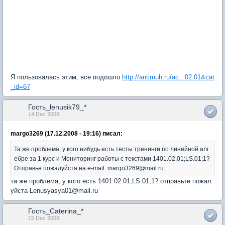
Я пользовалась этим, все подошло
http://antimuh.ru/ac...02.01&cat
_id=67
Гость_lenusik79_*
14 Dec 2009
margo3269 (17.12.2008 - 19:16) писал:
Та же проблема, у кого нибудь есть тесты тренинги по линейной алг
ебре за 1 курс и Мониторинг работы с текстами 1401.02.01;LS.01;1?
Отправье пожалуйста на e-mail: margo3269@mail.ru
та же проблема, у кого есть 1401.02.01;LS.01;1? отправьте пожал
уйста Lenusyasya01@mail.ru
Гость_Caterina_*
15 Dec 2009