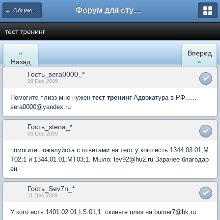
Форум для студента СГА
← Общаются экономисты
тест тренинг
«
Вперед
Назад
»
Гость_sera0000_*
09 Dec 2009
Помогите плизз мне нужен
тест тренинг
Адвокатура в РФ......
sera0000@yandex.ru
Гость_stena_*
09 Dec 2009
помогите пожалуйста с ответами на тест у кого есть 1344.03.01;М
Т02;1 и 1344.01.01;МТ03;1. Мыло: lev92@hu2.ru Заранее благодар
ен
Гость_Sev7n_*
11 Dec 2009
У кого есть 1401.02.01;LS.01;1 скиньте плиз на bumer7@bk.ru