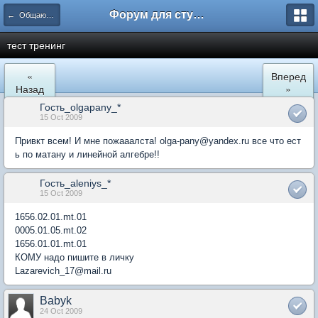
Форум для студента СГА
← Общаются экономисты
тест тренинг
«
Вперед
Назад
»
Гость_olgapany_*
15 Oct 2009
Привкт всем! И мне пожааалста! olga-pany@yandex.ru все что ест
ь по матану и линейной алгебре!!
Гость_aleniys_*
15 Oct 2009
1656.02.01.mt.01
0005.01.05.mt.02
1656.01.01.mt.01
КОМУ надо пишите в личку
Lazarevich_17@mail.ru
Babyk
24 Oct 2009