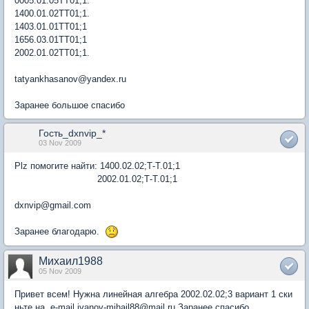
0005.01.05ТТ01;1.
1400.01.02ТТ01;1.
1403.01.01ТТ01;1
1656.03.01ТТ01;1
2002.01.02ТТ01;1.
tatyankhasanov@yandex.ru
Заранее большое спасибо
Гость_dxnvip_*
03 Nov 2009
Plz помогите найти: 1400.02.02;Т-Т.01;1
2002.01.02;Т-Т.01;1
dxnvip@gmail.com
Заранее благодарю.
Михаил1988
05 Nov 2009
Привет всем! Нужна линейная алгебра 2002.02.02;3 вариант 1 ски
ньте на e-mail ivanov-mihail88@mail.ru Заранее спасибо.