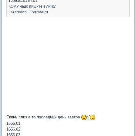
1656.01.01.mt.01
КОМУ надо пишите в личку
Lazarevich_17@mail.ru
Скинь плиз а то последний день завтра
:(
1656.01
1656.02
1656.03