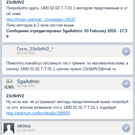
23s5b9V2
Попробуйте здать 1400.02.02.Т-Т.01.1 методом предложеным в эт
ой теме
http://forum.antimuh...showtopic=19237
Либо методом в 2 окна постом выше.
Сообщение отредактировал SgaAdmin: 03 February 2010 - 17:3
9
Гость_23s5b9V2_*
03 Feb 2010
Помогите,пожайлуста!скиньте тест-тренинг по математическому а
нализу 1400.02.02.Т-Т.01.1.срочно нужно.23s5b9V2@mail.ru.
SgaAdmin
03 Feb 2010
23s5b9V2
Ну если вас не устраивает методы предложенный выше попробуй
те это, вполне возможно что к 1400.02.02.Т-Т.01.1 подойдёт
http://antimuh.ru/files/details/188935
леона
11 Feb 2010