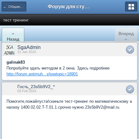
Форум для студента СГА
← Общаются экономисты
тест тренинг
«
Вперед
Назад
»
SgaAdmin
21 Jan 2010
galinak83
Попробуйте здать методом в 2 окна. Здесь подробнее
http://forum.antimuh...showtopic=18901
Гость_23s5b9V2_*
03 Feb 2010
Помогите,пожайлуста!скиньте тест-тренинг по математическому а
нализу 1400.02.02.Т-Т.01.1.срочно нужно.23s5b9V2@mail.ru.