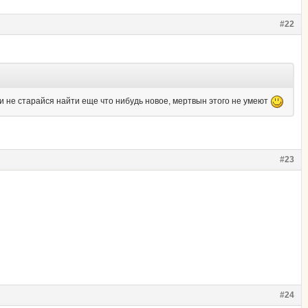
#22
D и не старайся найти еще что нибудь новое, мертвын этого не умеют
#23
#24