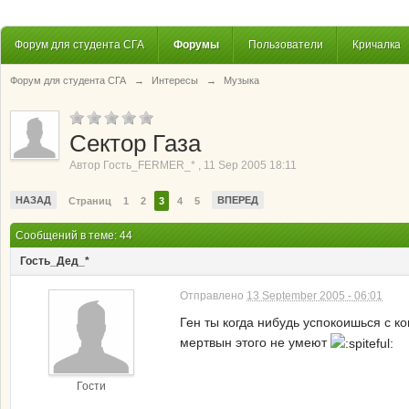
Форум для студента СГА
Форумы
Пользователи
Кричалка
Форум для студента СГА
→
Интересы
→
Музыка
Сектор Газа
Автор
Гость_FERMER_*
,
11 Sep 2005 18:11
НАЗАД
ВПЕРЕД
Страниц
1
2
3
4
5
Сообщений в теме: 44
Гость_Дед_*
Отправлено
13 September 2005 - 06:01
Ген ты когда нибудь успокоишься с ко
мертвын этого не умеют
Гости