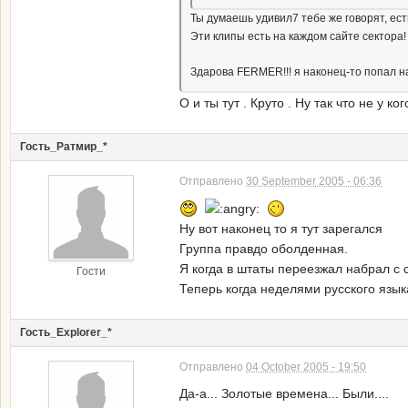
Ты думаешь удивил7 тебе же говорят, ес
Эти клипы есть на каждом сайте сектора
Здарова FERMER!!! я наконец-то попал н
О и ты тут . Круто . Ну так что не у к
Гость_Ратмир_*
Отправлено
30 September 2005 - 06:36
Ну вот наконец то я тут зарегался
Группа правдо оболденная.
Я когда в штаты переезжал набрал с 
Гости
Теперь когда неделями русского язы
Гость_Explorer_*
Отправлено
04 October 2005 - 19:50
Да-а... Золотые времена... Были....