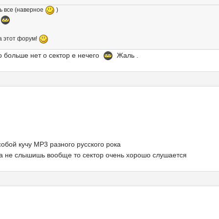
ть все (наверное
)
!
а этот форум!
ого больше нет о сектор е нечего
Жаль .
собой кучу МР3 разного русского рока
ка не слышишь вообще то сектор очень хорошо слушается