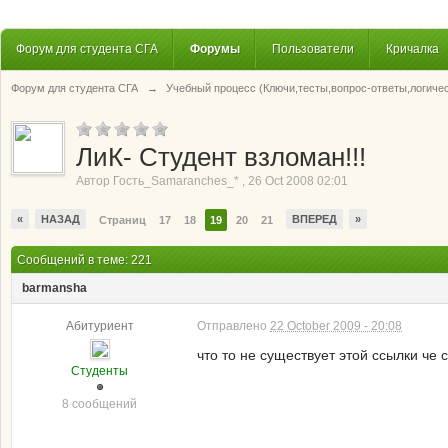
Форум для студента СГА
Форумы
Пользователи
Кричалка
Форум для студента СГА
→
Учебный процесс (Ключи,тесты,вопрос-ответы,логиче
ЛиК- Студент взломан!!!
Автор
Гость_Samaranches_*
,
26 Oct 2008 02:01
«
НАЗАД
ВПЕРЕД
»
Страниц
17
18
19
20
21
Сообщений в теме: 221
barmansha
Абитуриент
Отправлено
22 October 2009 - 20:08
что то не существует этой ссылки че 
Студенты
8 сообщений