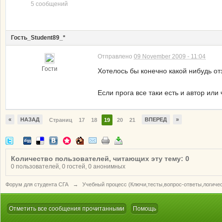
5 сообщений
Гость_Student89_*
Отправлено
09 November 2009 - 11:04
Гости
Хотелось бы конечно какой нибудь от
Если прога все таки есть и автор ил
«
НАЗАД
ВПЕРЕД
»
Страниц
17
18
19
20
21
Количество пользователей, читающих эту тему: 0
0 пользователей, 0 гостей, 0 анонимных
Форум для студента СГА
→
Учебный процесс (Ключи,тесты,вопрос-ответы,логиче
Отметить все сообщения прочитанными
Помощь