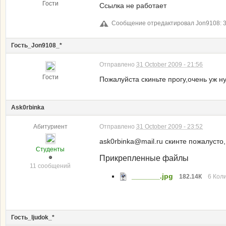
Гости
Ссылка не работает
Сообщение отредактировал Jon9108: 31
Гость_Jon9108_*
Отправлено
31 October 2009 - 21:56
Гости
Пожалуйста скиньте прогу,очень уж н
Ask0rbinka
Абитуриент
Отправлено
31 October 2009 - 23:52
ask0rbinka@mail.ru скинте пожалусто,
Студенты
Прикрепленные файлы
11 сообщений
_______.jpg
182.14К
6 Коли
Гость_ljudok_*