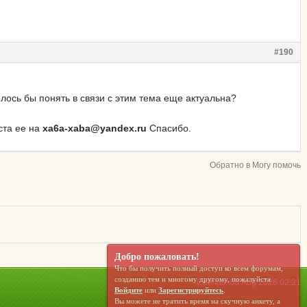
#190
елось бы понять в связи с этим тема еще актуальна?
ста ее на
xa6a-xaba@yandex.ru
Спасибо.
Обратно в Могу помочь
Добро пожаловать!
Что бы получить полный доступ ко всем форумам,
созданию тем и многому другому, пожалуйста
Сейчас: 08 Aug 2026 02:21
Войдите
или
Зарегистрируйтесь
.
Вы можете не тратить время на скучную анкету, а