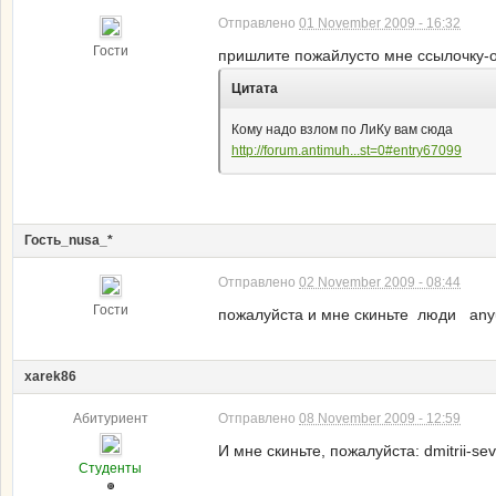
Отправлено
01 November 2009 - 16:32
Гости
пришлите пожайлусто мне ссылочку-оче
Цитата
Кому надо взлом по ЛиКу вам сюда
http://forum.antimuh...st=0#entry67099
Гость_nusa_*
Отправлено
02 November 2009 - 08:44
Гости
пожалуйста и мне скиньте люди anyu
xarek86
Абитуриент
Отправлено
08 November 2009 - 12:59
И мне скиньте, пожалуйста: dmitrii-se
Студенты