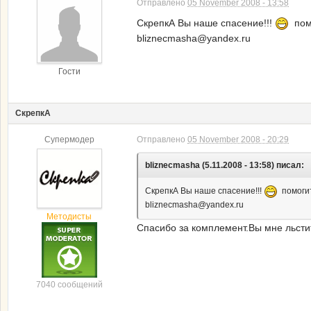
Отправлено
05 November 2008 - 13:58
СкрепкА Вы наше спасение!!!
помо
bliznecmasha@yandex.ru
Гости
СкрепкА
Супермодер
Отправлено
05 November 2008 - 20:29
bliznecmasha (5.11.2008 - 13:58) писал:
СкрепкА Вы наше спасение!!!
помогит
bliznecmasha@yandex.ru
Методисты
Спасибо за комплемент.Вы мне льсти
7040 сообщений