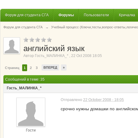
Форум для студента СГА
Форумы
Пользователи
Кричалка
Форум для студента СГА
→
Учебный процесс (Ключи,тесты,вопрос-ответы,логиче
английский язык
Автор
Гость_МАЛИНКА_*
,
22 Oct 2008 18:05
ВПЕРЕД
»
Страниц
1
2
3
Сообщений в теме: 35
Гость_МАЛИНКА_*
Отправлено
22 October 2008 - 18:05
срочно нужны домашки по английскому
Гости