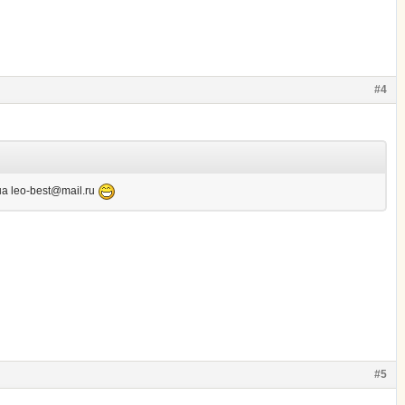
#4
на leo-best@mail.ru
#5