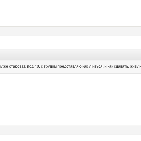
у же староват, под 40. с трудом представляю как учиться, и как сдавать. живу 