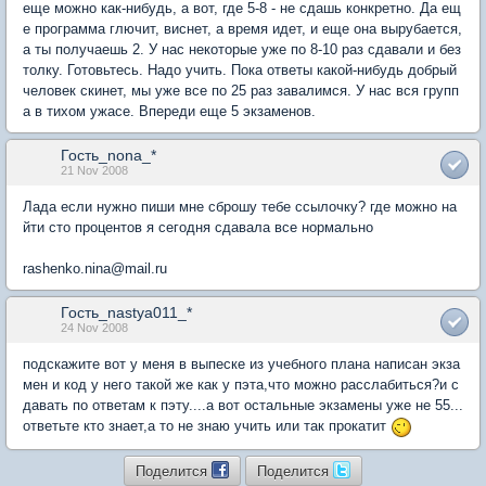
еще можно как-нибудь, а вот, где 5-8 - не сдашь конкретно. Да ещ
е программа глючит, виснет, а время идет, и еще она вырубается,
а ты получаешь 2. У нас некоторые уже по 8-10 раз сдавали и без
толку. Готовьтесь. Надо учить. Пока ответы какой-нибудь добрый
человек скинет, мы уже все по 25 раз завалимся. У нас вся групп
а в тихом ужасе. Впереди еще 5 экзаменов.
Гость_nona_*
21 Nov 2008
Лада если нужно пиши мне сброшу тебе ссылочку? где можно на
йти сто процентов я сегодня сдавала все нормально
rashenko.nina@mail.ru
Гость_nastya011_*
24 Nov 2008
подскажите вот у меня в выпеске из учебного плана написан экза
мен и код у него такой же как у пэта,что можно расслабиться?и с
давать по ответам к пэту....а вот остальные экзамены уже не 55...
ответьте кто знает,а то не знаю учить или так прокатит
Поделится
Поделится