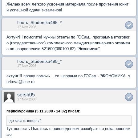
Желаю всем легкого усвоения материала после прочтения юнит
и успешной сдачи экзаменов!
Гость_Studentka495_*
17 Nov 2008
Ахтунг!!! помогите! нужны ответы по ГОСам...программа итоговог
о (государственного) комплексного междисциплинарного экзамен
а по направлению 521600(080100.62)-"Экономика".
Гость_Studentka495_*
17 Nov 2008
ахтунг!!! прошу помочь....со шпорами по ГОСам - ЭКОНОМИКА. s
urkova@lesc.ru
sersh05
17 Nov 2008
первокурсница (5.11.2008 - 14:02) писал:
где качать шпоры?
Тут все есть.Пытаюсь с нововедением разобраться,пока непоним
аю