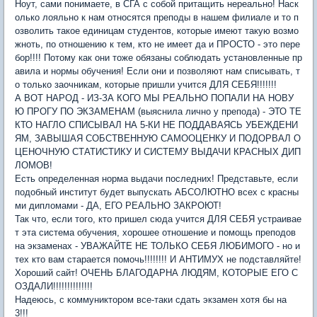
Ноут, сами понимаете, в СГА с собой притащить нереально! Наск
олько лояльно к нам относятся преподы в нашем филиале и то п
озволить такое единицам студентов, которые имеют такую возмо
жноть, по отношению к тем, кто не имеет да и ПРОСТО - это пере
бор!!!! Потому как они тоже обязаны соблюдать установленные пр
авила и нормы обучения! Если они и позволяют нам списывать, т
о только заочникам, которые пришли учится ДЛЯ СЕБЯ!!!!!!!
А ВОТ НАРОД - ИЗ-ЗА КОГО МЫ РЕАЛЬНО ПОПАЛИ НА НОВУ
Ю ПРОГУ ПО ЭКЗАМЕНАМ (выяснила лично у препода) - ЭТО ТЕ
КТО НАГЛО СПИСЫВАЛ НА 5-КИ НЕ ПОДДАВАЯСЬ УБЕЖДЕНИ
ЯМ, ЗАВЫШАЯ СОБСТВЕННУЮ САМООЦЕНКУ И ПОДОРВАЛ О
ЦЕНОЧНУЮ СТАТИСТИКУ И СИСТЕМУ ВЫДАЧИ КРАСНЫХ ДИП
ЛОМОВ!
Есть определенная норма выдачи последних! Представьте, если
подобный институт будет выпускать АБСОЛЮТНО всех с красны
ми дипломами - ДА, ЕГО РЕАЛЬНО ЗАКРОЮТ!
Так что, если того, кто пришел сюда учится ДЛЯ СЕБЯ устраивае
т эта система обучения, хорошее отношение и помощь преподов
на экзаменах - УВАЖАЙТЕ НЕ ТОЛЬКО СЕБЯ ЛЮБИМОГО - но и
тех кто вам старается помочь!!!!!!!! И АНТИМУХ не подставляйте!
Хороший сайт! ОЧЕНЬ БЛАГОДАРНА ЛЮДЯМ, КОТОРЫЕ ЕГО С
ОЗДАЛИ!!!!!!!!!!!!!!
Надеюсь, с коммуниктором все-таки сдать экзамен хотя бы на
3!!!