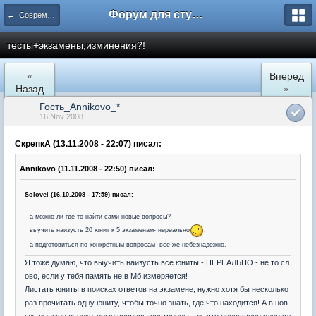
Форум для студента СГА
← Современная Гуманитарная Академия
тесты+экзамены,изминения?!
«
Вперед
Назад
»
Гость_Annikovo_*
16 Nov 2008
СкрепкА (13.11.2008 - 22:07) писал:
Annikovo (11.11.2008 - 22:50) писал:
Solovei (16.10.2008 - 17:59) писал:
а можно ли где-то найти сами новые вопросы?
выучить наизусть 20 юнит к 5 экзаменам- нереально
,
а подготовиться по конкретным вопросам- все же небезнадежно.
Я тоже думаю, что выучить наизусть все юниты - НЕРЕАЛЬНО - не то сл
ово, если у тебя память не в Мб измеряется!
Листать юниты в поисках ответов на экзамене, нужно хотя бы несколько
раз прочитать одну юниту, чтобы точно знать, где что находится! А в нов
ых экзаменах некоторые вопросы построены так, что пропущено одно сл