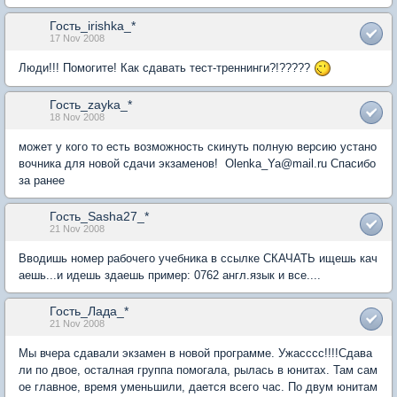
Гость_irishka_*
17 Nov 2008
Люди!!! Помогите! Как сдавать тест-треннинги?!?????
Гость_zayka_*
18 Nov 2008
может у кого то есть возможность скинуть полную версию устано
вочника для новой сдачи экзаменов! Olenka_Ya@mail.ru Спасибо
за ранее
Гость_Sasha27_*
21 Nov 2008
Вводишь номер рабочего учебника в ссылке СКАЧАТЬ ищешь кач
аешь...и идешь здаешь пример: 0762 англ.язык и все....
Гость_Лада_*
21 Nov 2008
Мы вчера сдавали экзамен в новой программе. Ужасссс!!!!Сдава
ли по двое, осталная группа помогала, рылась в юнитах. Там сам
ое главное, время уменьшили, дается всего час. По двум юнитам