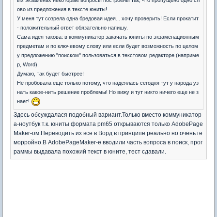
ово из предложения в тексте юниты!
У меня тут созрела одна бредовая идея... хочу проверить! Если прокатит
- положительный ответ обязательно напишу.
Сама идея такова: в коммуникатор закачать юниты по экзаменационным
предметам и по ключевому слову или если будет возможность по целом
у предложению "поиском" пользоваться в текстовом редакторе (наприме
р, Word).
Думаю, так будет быстрее!
Не пробовала еще только потому, что надеялась сегодня тут у народа уз
нать какое-нить решение проблемы! Но вижу и тут никто ничего еще не з
нает!
Здесь обсуждалася подобный вариант.Только вместо коммуникатор
а-ноутбук т.к. юниты формата pm65 открываются только АdobePage
Maker-ом.Переводить их все в Ворд в принципе реально но очень ге
морройно.В АdobePageMaker-е вводили часть вопроса в поиск, прог
раммы выдавала похожий текст в юните, тест сдавали.