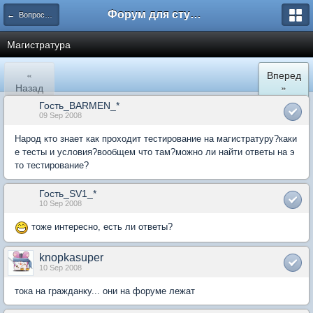
Форум для студента СГА
← Вопросы и ответы
Магистратура
«
Вперед
Назад
»
Гость_BARMEN_*
09 Sep 2008
Народ кто знает как проходит тестирование на магистратуру?каки
е тесты и условия?вообщем что там?можно ли найти ответы на э
то тестирование?
Гость_SV1_*
10 Sep 2008
тоже интересно, есть ли ответы?
knopkasuper
10 Sep 2008
тока на гражданку... они на форуме лежат