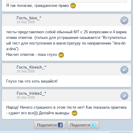
Я так полагаю, гражданское право
Гость_bios_*
18 Sep 2008
тесты представляюn собой обычный МТ с 25 вопросами и 4 вариа
нтами ответов. (только для устрашения называется "Вступительн
ый тест для поступления в магистратуру по направлению "бла-бл
а-бла")
Насчет ответов - пока глухо
Гость_Kireich_*
18 Sep 2008
Глухо так что хоть вешайся!
Гость_Irinke1_*
26 Sep 2008
Народ! Ничего страшного в этом тесте нет! Как показала практика
- сдают его все))) Делайте выводы
Поделится
Поделится