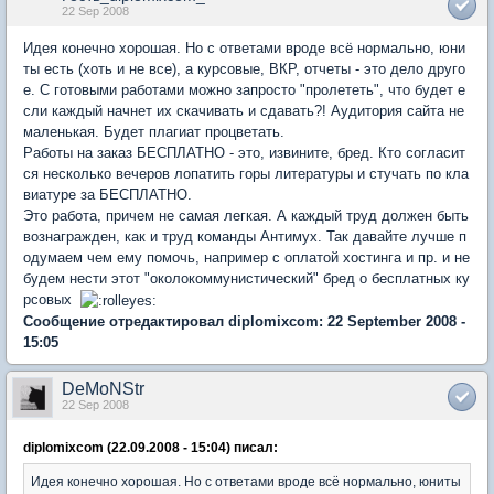
22 Sep 2008
Идея конечно хорошая. Но с ответами вроде всё нормально, юни
ты есть (хоть и не все), а курсовые, ВКР, отчеты - это дело друго
е. С готовыми работами можно запросто "пролететь", что будет е
сли каждый начнет их скачивать и сдавать?! Аудитория сайта не
маленькая. Будет плагиат процветать.
Работы на заказ БЕСПЛАТНО - это, извините, бред. Кто согласит
ся несколько вечеров лопатить горы литературы и стучать по кла
виатуре за БЕСПЛАТНО.
Это работа, причем не самая легкая. А каждый труд должен быть
вознагражден, как и труд команды Антимух. Так давайте лучше п
одумаем чем ему помочь, например с оплатой хостинга и пр. и не
будем нести этот "околокоммунистический" бред о бесплатных ку
рсовых
Сообщение отредактировал diplomixcom: 22 September 2008 -
15:05
DeMoNStr
22 Sep 2008
diplomixcom (22.09.2008 - 15:04) писал:
Идея конечно хорошая. Но с ответами вроде всё нормально, юниты