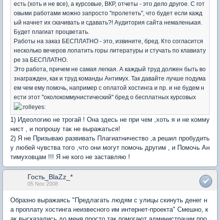
есть (хоть и не все), а курсовые, ВКР, отчеты - это дело другое. С гот
овыми работами можно запросто "пролететь", что будет если кажд
ый начнет их скачивать и сдавать?! Аудитория сайта немаленькая.
Будет плагиат процветать.
Работы на заказ БЕСПЛАТНО - это, извините, бред. Кто согласится
несколько вечеров лопатить горы литературы и стучать по клавиату
ре за БЕСПЛАТНО.
Это работа, причем не самая легкая. А каждый труд должен быть во
знагражден, как и труд команды Антимух. Так давайте лучше подума
ем чем ему помочь, например с оплатой хостинга и пр. и не будем н
ести этот "околокоммунистический" бред о бесплатных курсовых
1) Идеологию не трогай ! Она здесь не при чем ,хоть я и не комму
нист , и попрошу так не выражаться!
2) Я не Призываю развивать Плагиатничество ,а решил пробудить
у любей чувства того ,что они могут помочь другим , и Помочь Ан
тимуховцам !!! Я не кого не заставляю !
Гость_BlaZz_*
05 Nov 2008
Образно выражаясь "Предлагать людям с улицы скинуть денег н
а проплату хостинга неизвесного им интернет-проекта" Смешно, к
ак высказались до меня просто так помогают администрации про