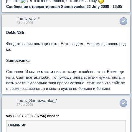
р пьете
что ж я не человек, я тоже пива хочу
Сообщение отредактировал Samozvanka: 22 July 2008 - 13:05
Гость_vav_*
23 Jul 2008
DeMoNStr
Фонд оказания помощи есть. Есть раздел. Но помощь очень ред
ка.
Samozvanka
Согласен. И мы не можем писать каму-то забесплатно. Время де
ньги. Сайт всетаки хоби. Но помощь инога всетаки нужна, оплачи
вать хостинг довольно таки проблемотично. Утитывая что сайт вс
е время расширяется и места нужно вс больше и больше.
Гость_Samozvanka_*
27 Jul 2008
vav (23.07.2008 - 07:56) писал:
DeMoNStr