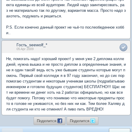
екта единицы из всей аудитории. Людей надо заинтиресовать, ра
з не материально так по другому, вариантов масса. Просто надо з
ахотеть, подумать и решиться.
P.S. Если конечно данный проект не чьё-то послеобеденное хобб
и..
Гость_seewolf_*
05 Apr 2009
Не, помогать надо! хороший проект! у меня уже 2 диплома колле
джей, нужна вышка и не просто диплом а определенные знания, и
не я один такой! ведь есть уже бывшие студенты которые могут п
омочь. Первый свой колледж я в 97 году закончил, но до сих пор
помогаю студентам и некоторым ученикам школы (подрабатываю
инженером и готовлю будущих студентов) БЕСПЛАТНО!!! Щас не
т ни времени ни денег хоть на 2 работах официально, но как все
будет помогу. Потому что понимаю что некоторые предметы прос
то в голове не уживаются, но без них ни как. Тем более Халяву д
ля студента ни кто не отменял! А пиво пить ВРЕДНО!
Поделится
Поделится