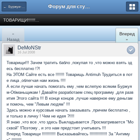
Форум для студента СГА
← Буржуи-обманщики
ТОВАРИЩИ!!!!!!...
«
Вперед
Назад
»
DeMoNStr
16 Jul 2008
Товарищи!!! Зачем тратить бабло ,покупая то ,что можно взять зд
есь бесплатно !?!
На ЭТОМ Сайте есть все !!!!!!! Товарищь Antimuh Трудиться в пот
е лица ,облегчая нам жизнь !!!!
А если лучше начать помогать ему ,чем вслепую всяким Буржуя
м-Обманьщикам ! Давайте разработаем спец программу ,для разв
ития Этого сайта !!! В конце концов ,лучше наверное ему деньгам
и помочь, чем "Левым людям" !!!
Здесь можно и курсовые начать заказывать ,причем бесплатно ,
и только в личку ! Чем не идея ?!!!!
Я знаю ,что все ,что здесь Выкладывается ,Просматривается "Мо
сквой" !Поэтому , и это нам предстоит учитывать !!!
Вперед Товарищи !!!!!!!!!!! Высказывайтесь !!!!!!!!!!!!!! За "Антиму
х" !!!!!!!!