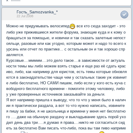
Гость_Samozvanka_*
22 Jul 2008
Можно не придумывать велосипед
все кто сюда заходит - это
либо уже прижившиеся жители форума, знающие куда и к кому о
бращаться за помощью, и новички и так сказать залетные непост
ояльци, разовые или как угодно, которым может и надо то всего к
урсачь или отчет по практике... с остальным он и так хорошо спр
авляется.
Курсовые....ммммм....это дело такое....в зависимости от актуаль
ности темы мы либо можем взять старье и еще раз её сдать крас
иво, либо, как например для юристов, есть темы которые обновля
ются в законадательстве чаще чем у остальных такие уж извинит
е либо бесплатно, НО САМИ пишем, либо если у кого есть куча с
вободного бесплатного времени - помогите этому человеку, либо
у уже проверенных источников заказывайте за деньги.
Я вот например пришла к выводу, что то что у меня было в налич
ии я практически раздала, а вот то что нужно написать, извините
я пишу за бабки, я не школьница и времени у меня нет бесплатно
го .....даже на обычную раздачу и выкладывание здесь порой ухо
дил день два три.....я думаю я права....никто не согласиться сид
еть за бесплатно Вам писать что-либо, пока вы там пиво наприме