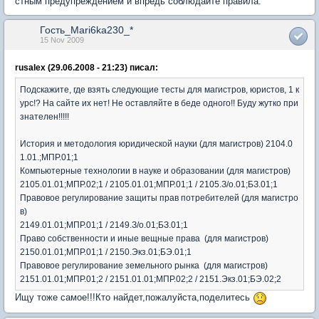
стным предупреждением и впредь соблюдайте правила.
Гость_Mari6ka230_*
15 Nov 2009
rusalex (29.06.2008 - 21:23) писал:
Подскажите, где взять следующие тесты для магистров, юристов, 1 к
урс!? На сайте их нет! Не оставляйте в беде одного!! Буду жутко при
знателен!!!!!
История и методология юридической науки (для магистров) 2104.0
1.01.;МПР.01;1
Компьютерные технологии в науке и образовании (для магистров)
2105.01.01;МПР.02;1 / 2105.01.01;МПР.01;1 / 2105.З/о.01;БЗ.01;1
Правовое регулирование защиты прав потребителей (для магистро
в)
2149.01.01;МПР.01;1 / 2149.З/о.01;БЗ.01;1
Право собственности и иные вещные права (для магистров)
2150.01.01;МПР.01;1 / 2150.Экз.01;БЭ.01;1
Правовое регулирование земельного рынка (для магистров)
2151.01.01;МПР.01;2 / 2151.01.01;МПР.02;2 / 2151.Экз.01;БЭ.02;2
Ищу тоже самое!!!Кто найдет,пожалуйста,поделитесь