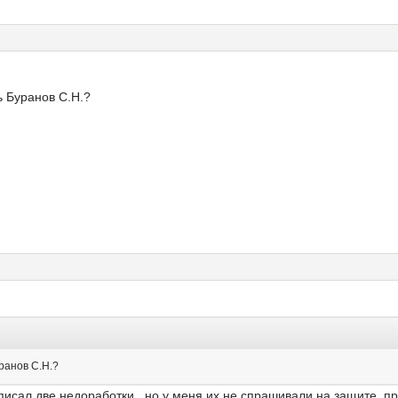
ь Буранов С.Н.?
ранов С.Н.?
писал две недоработки , но у меня их не спрашивали на защите, пр