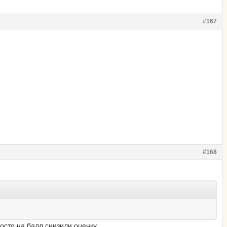
#167
#168
осто на балл снизили оценку.