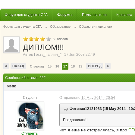
Форум для студента СГА
Форумы
Пользователи
Кричалка
Форум для студента СГА
→
Образование
→
Общаются психологи
3
Голосов
ДИПЛОМ!!!
Автор
Гость_Гэллин_*
,
17 Jun 2008 22:49
«
НАЗАД
ВПЕРЕД
»
Страниц
15
16
17
18
19
Сообщений в теме: 252
bistik
Студент
Отправлено
15 May 2014 - 20:54
Фотиния12121983 (15 May 2014 - 10:
Поздравляю!!!
нет, я ещё не отстрелялась, я про
СГ
Студенты