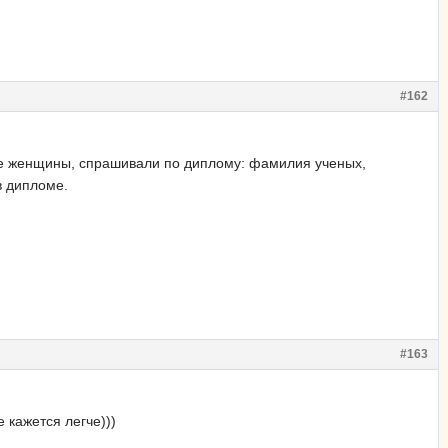
#162
ве женщины, спрашивали по диплому: фамилия ученых,
в дипломе.
#163
 кажется легче)))