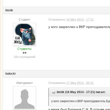
bistik
Студент
Отправлено
16 May 2014 - 17:21
у кого закреплен к ВКР преподавател
Студенты
104 сообщений
lodocki
Абитуриент
Отправлено
17 May 2014 - 00:41
bistik (16 May 2014 - 17:21) писал:
у кого закреплен к ВКР преподаватель Бу
у меня был Буранов С.Н. В отзыве на