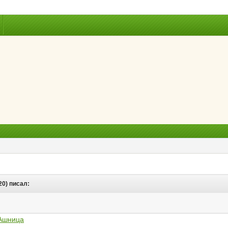
20) писал:
Ашница