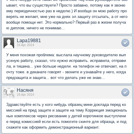
ывает, что вы существуете? Просто забавно, потому как я звоню
ему периодичностью раз в неделю.) И вообще он мою работу про
верять не желает, мне уже на днях эл.защиту отсылать, а от него
вообще помощи нет. Это нормально? Первый раз в жизни получа
ю диплом, ничего не понимаю...
Lapa19881
15 Apr 2014
У меня похожая проблема: выслала научному руководителю вып
ускную работу, сказал, что нужно исправить. исправила, отправи
ла, и тишина... уже больше недели. на телефон не отвечает, на п
очту тоже. в деканате говорят - звоните и узнавайте у него, когда
предзащита и защита... вот что делать уже не знаю...
Насяня
15 Apr 2014
Здравствуйте есть у кого нибудь образец мини доклада перед ко
миссией на пред защите и защите на тему Коррекция эмоциональ
ных комплексов через рисование у детей коротинкое выступлени
е перед комиссией если есть помогите скинте для образца, и под
скажите как оформить демонстрационный вариант.