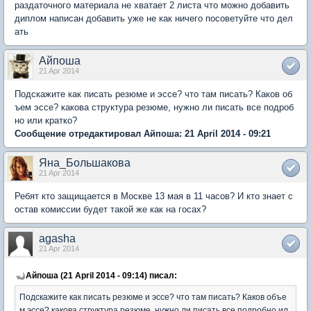
раздаточного материала не хватает 2 листа что можно добавить
диплом написан добавить уже не как ничего посоветуйте что дел
ать
Айпоша
21 Apr 2014
Подскажите как писать резюме и эссе? что там писать? Каков об
ъем эссе? какова структура резюме, нужно ли писать все подроб
но или кратко?
Сообщение отредактировал Айпоша: 21 April 2014 - 09:21
Яна_Большакова
21 Apr 2014
Ребят кто защищается в Москве 13 мая в 11 часов? И кто знает с
остав комиссии будет такой же как на госах?
agasha
21 Apr 2014
Айпоша (21 April 2014 - 09:14) писал:
Подскажите как писать резюме и эссе? что там писать? Каков объе
м эссе? какова структура резюме, нужно ли писать все подробно ил