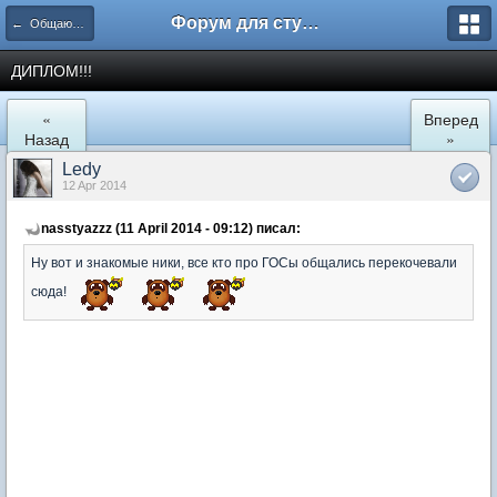
Форум для студента СГА
← Общаются психологи
ДИПЛОМ!!!
«
Вперед
Назад
»
Ledy
12 Apr 2014
nasstyazzz (11 April 2014 - 09:12) писал:
Ну вот и знакомые ники, все кто про ГОСы общались перекочевали
сюда!