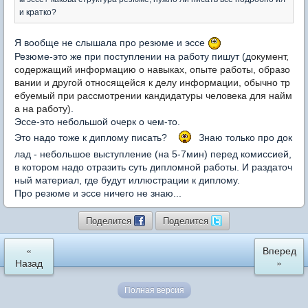
и кратко?
Я вообще не слышала про резюме и эссе
Резюме-это же при поступлении на работу пишут (д
окумент,
содержащий информацию о навыках, опыте работы, образо
вании и другой относящейся к делу информации, обычно тр
ебуемый при рассмотрении кандидатуры человека для найм
а на работу)
.
Эссе-это небольшой очерк о чем-то.
Это надо тоже к диплому писать?
Знаю только про док
лад - небольшое выступление (на 5-7мин) перед комиссией,
в котором надо отразить суть дипломной работы. И раздаточ
ный материал, где будут иллюстрации к диплому.
Про резюме и эссе ничего не знаю...
Поделится
Поделится
«
Вперед
Назад
»
Полная версия