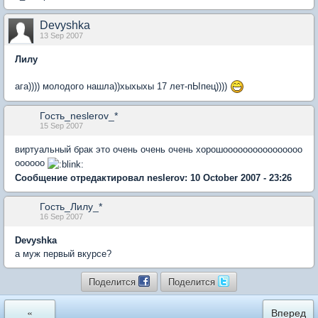
Devyshka
13 Sep 2007
Лилу
ага)))) молодого нашла))хыхыхы 17 лет-пЫпец))))
Гость_neslerov_*
15 Sep 2007
виртуальный брак это очень очень очень хорошоооооооооооооооо
оооооо
Сообщение отредактировал neslerov: 10 October 2007 - 23:26
Гость_Лилу_*
16 Sep 2007
Devyshka
а муж первый вкурсе?
Поделится
Поделится
«
Вперед