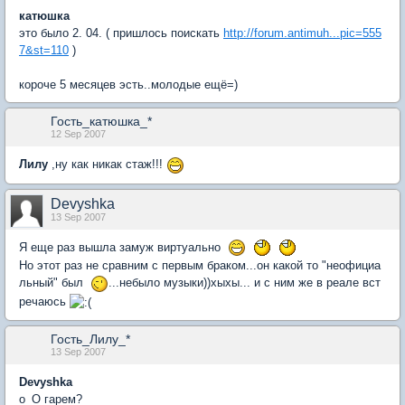
катюшка
это было 2. 04. ( пришлось поискать
http://forum.antimuh...pic=555
7&st=110
)
короче 5 месяцев эсть..молодые ещё=)
Гость_катюшка_*
12 Sep 2007
Лилу
,ну как никак стаж!!!
Devyshka
13 Sep 2007
Я еще раз вышла замуж виртуально
Но этот раз не сравним с первым браком...он какой то "неофициа
льный" был
...небыло музыки))хыхы... и с ним же в реале вст
речаюсь
Гость_Лилу_*
13 Sep 2007
Devyshka
о_О гарем?