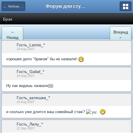
Форум для студента СГА
← Любовь и романтические отношения
Брак
«
Вперед
Назад
»
Гость_Lamia_*
24 Aug 2007
хорошее дело "браком" бы не назвали!
Гость_Galiaf_*
24 Aug 2007
Ну как видишь назвали))))
Гость_катюшка_*
24 Aug 2007
и сколько уже длится ваш симейный стаж?
Гость_Лилу_*
11 Sep 2007