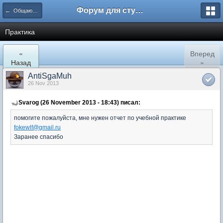
Форум для студента СГА
← Общаются экономисты
Практика
«
Вперед
Назад
»
AntiSgaMuh
26 Nov 2013
Svarog (26 November 2013 - 18:43) писал:
помогите пожалуйста, мне нужен отчет по учебной практике
fokewlf@gmail.ru
Заранее спасибо