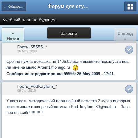
Форум для студента СГА
← Общаются информатики
учебный план на будущее
«
Закрыта
Вперед
Назад
»
Гость_55555_*
26 May 2009
Срочно нужна домашка по 1406.03 если вышлите пожалуста пош
ли мне на мыло Artem1@onego.ru
Сообщение отредактировал 55555: 26 May 2009 - 17:41
Гость_PodKayfom_*
09 Jan 2010
У кого есть методический план на 1-ый семестр 2 курса информа
тики скиньте отксереный на мыло Pod_kayfom_89@mail.ru Зара
нее спасибо!!!!!!!!!!!