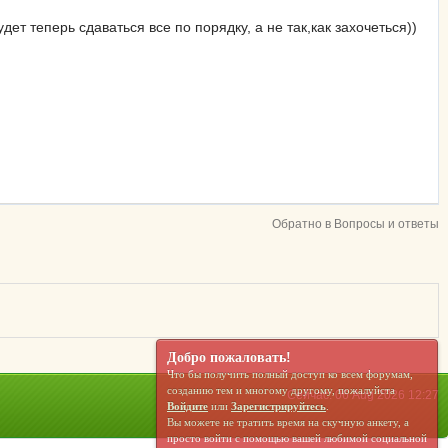
ет теперь сдаваться все по порядку, а не так,как захочеться))
Обратно в Вопросы и ответы
Добро пожаловать!
Что бы получить полный доступ ко всем форумам,
созданию тем и многому другому, пожалуйста
Сейчас: 06 Aug 2026 12:27
Войдите
или
Зарегистрируйтесь
.
Вы можете не тратить время на скучную анкету, а
просто войти с помощью вашей любимой социальной