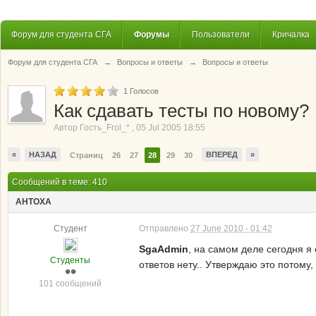
Форум для студента СГА
Форумы
Пользователи
Кричалка
Форум для студента СГА
→
Вопросы и ответы
→
Вопросы и ответы
1
Голосов
Как сдавать тесты по новому?
Автор
Гость_Frol_*
,
05 Jul 2005 18:55
«
НАЗАД
ВПЕРЕД
»
Страниц
26
27
28
29
30
Сообщений в теме: 410
AHTOXA
Студент
Отправлено
27 June 2010 - 01:42
SgaAdmin
, на самом деле сегодня я
Студенты
ответов нету.. Утверждаю это потому
101 сообщений