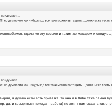
 придумают....
!! но думаю что как нибудь код все таки можно вытащить.... должны же тесты к
приспособимся, сдали же эту сессию и таким же макаром и следую
 придумают....
!! но думаю что как нибудь код все таки можно вытащить.... должны же тесты к
выряй, я думаю если есть привязка, то она и в ЛиКе таже самая буд
р, да, и ковыряться некогда - работа) не хотят нам сказать как о