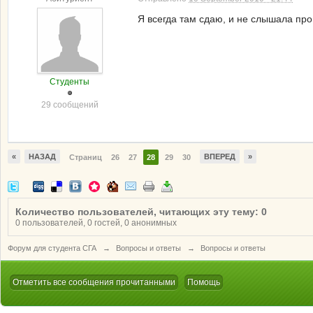
Я всегда там сдаю, и не слышала про 
Студенты
29 сообщений
«
НАЗАД
ВПЕРЕД
»
Страниц
26
27
28
29
30
Количество пользователей, читающих эту тему: 0
0 пользователей, 0 гостей, 0 анонимных
Форум для студента СГА
→
Вопросы и ответы
→
Вопросы и ответы
Отметить все сообщения прочитанными
Помощь