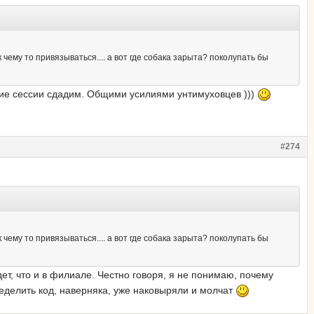
 чему то привязываться.... а вот где собака зарыта? поколупать бы
щие сессии сдадим. Общими усилиями унтимуховцев )))
#274
 чему то привязываться.... а вот где собака зарыта? поколупать бы
ет, что и в филиале. Честно говоря, я не понимаю, почему
пределить код, наверняка, уже наковыряли и молчат