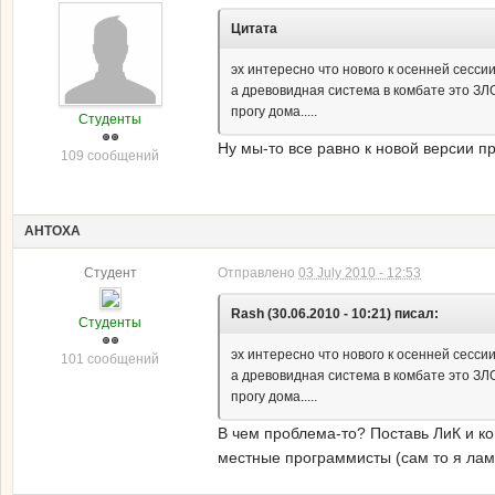
Цитата
эх интересно что нового к осенней сессии
а древовидная система в комбате это ЗЛО!
прогу дома.....
Студенты
Ну мы-то все равно к новой версии 
109 сообщений
AHTOXA
Студент
Отправлено
03 July 2010 - 12:53
Rash (30.06.2010 - 10:21) писал:
Студенты
эх интересно что нового к осенней сессии
101 сообщений
а древовидная система в комбате это ЗЛО!
прогу дома.....
В чем проблема-то? Поставь ЛиК и ко
местные программисты (сам то я ламе