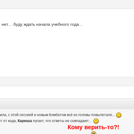
ет.... буду ждать начала учебного года...
ила, с этой сессией и новым Комбатом всё из головы повылетало...
т от кода,
Карюша
пугает, что ответы не совпадают...
Кому верить-то?!