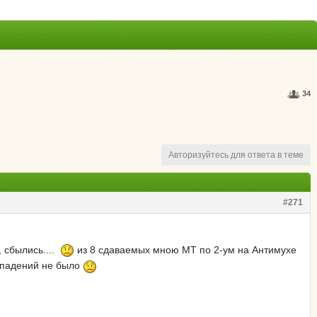
34
Авторизуйтесь для ответа в теме
#271
, сбылись....
из 8 сдаваемых мною МТ по 2-ум на Антимухе
овпадений не было