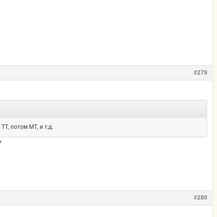
#279
ТТ, потом МТ, и т.д.
?
#280