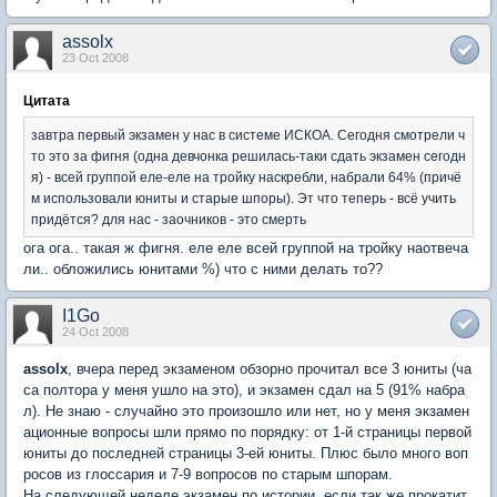
assolx
23 Oct 2008
Цитата
завтра первый экзамен у нас в системе ИСКОА. Сегодня смотрели ч
то это за фигня (одна девчонка решилась-таки сдать экзамен сегодн
я) - всей группой еле-еле на тройку наскребли, набрали 64% (причё
м использовали юниты и старые шпоры). Эт что теперь - всё учить
придётся? для нас - заочников - это смерть
ога ога.. такая ж фигня. еле еле всей группой на тройку наотвеча
ли.. обложились юнитами %) что с ними делать то??
I1Go
24 Oct 2008
assolx
, вчера перед экзаменом обзорно прочитал все 3 юниты (ча
са полтора у меня ушло на это), и экзамен сдал на 5 (91% набра
л). Не знаю - случайно это произошло или нет, но у меня экзамен
ационные вопросы шли прямо по порядку: от 1-й страницы первой
юниты до последней страницы 3-ей юниты. Плюс было много воп
росов из глоссария и 7-9 вопросов по старым шпорам.
На следующей неделе экзамен по истории, если так же прокатит,