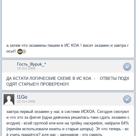
а затем что экзамены пишем в ИС КОА ! висит экзамен и завтра г
осы!!
))
Гость_lllypuk_*
16 Oct 2008
ДА КСТАТИ ЛОГИЧЕСКИЕ СХЕМЕ В ИС КОА - ОТВЕТЫ ПОДХ
ОДЯТ СТАРЫЕ!!! ПРОВЕРЕНО!!!
I1Go
22 Oct 2008
завтра первый экзамен у нас в системе ИСКОА. Сегодня смотрел
и что это за фигня (одна девчонка решилась-таки сдать экзамен с
егодня) - всей группой еле-еле на тройку наскребли, набрали 64%
(причём использовали юниты и старые шпоры). Эт что теперь - вс
ё учить придётся? для нас - заочников - это смерть