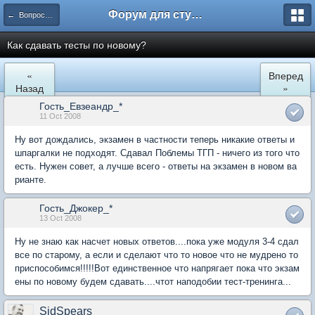
Форум для студента СГА
← Вопросы и ответы
Как сдавать тесты по новому?
«
Вперед
Назад
»
Гость_Евзеандр_*
11 Oct 2008
Ну вот дождались, экзамен в частности теперь никакие ответы и
шпаргалки не подходят. Сдавал Поблемы ТГП - ничего из того что
есть. Нужен совет, а лучше всего - ответы на экзамен в новом ва
рианте.
Гость_Джокер_*
13 Oct 2008
Ну не знаю как насчет новых ответов....пока уже модуля 3-4 сдал
все по старому, а если и сделают что то новое что не мудрено то
приспособимся!!!!!Вот единственное что напрягает пока что экзам
ены по новому будем сдавать....чтот наподобии тест-тренинга...
SidSpears