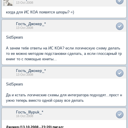
13 Oct 2008
когда для ИС КОА появятся шпоры? =)
Гость_Джокер_*
13 Oct 2008
SidSpears
А зачем тебе ответы на ИС КОА? если логическую схему делать
то ее можно методом подстановки сделать, а если глоссарный тр
енинг то с помощью юниты...
Гость_Джокер_*
13 Oct 2008
SidSpears
Да и кстать логические схемы для интегратора подходят...прост н
ужно теперь вместо одной сразу все делать
Гость_lllypuk_*
16 Oct 2008
Джокер (13.10.2008 - 23:20) писал: