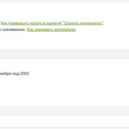
:
Как правильно искать в разделе "Скачать материалы"
.
по скачиванию:
Как скачивать материалы
.
лгебре код 2002