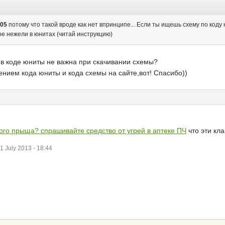
05
потому что такой вроде как нет впринципе... Если ты ищешь схему по коду
ое нежели в юнитах (читай инструкцию)
в коде юниты не важна при скачивании схемы?
ением кода юниты и кода схемы на сайте,вот! Спасибо))
ного прыща? спрашивайте средство от угрей в аптеке ПЧ
что эти кла
 July 2013 - 18:44