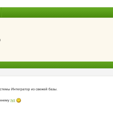
р
темы Интегратор из свежей базы.
ежнему
тут