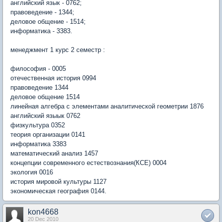
английский язык - 0762;
правоведение - 1344;
деловое общение - 1514;
информатика - 3383.
менеджмент 1 курс 2 семестр :
философия - 0005
отечественная история 0994
правоведение 1344
деловое общение 1514
линейная алгебра с элементами аналитической геометрии 1876
английский языык 0762
физкультура 0352
теория организации 0141
информатика 3383
математический анализ 1457
концепции современного естествознания(КСЕ) 0004
экология 0016
история мировой культуры 1127
экономическая география 0144.
kon4668
20 Dec 2010