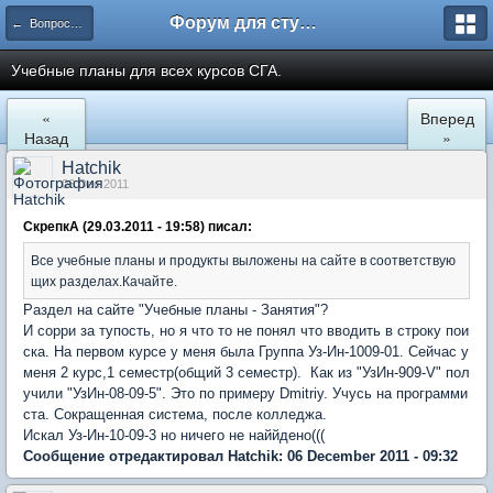
Форум для студента СГА
← Вопросы и ответы
Учебные планы для всех курсов СГА.
«
Вперед
Назад
»
Hatchik
06 Dec 2011
СкрепкА (29.03.2011 - 19:58) писал:
Все учебные планы и продукты выложены на сайте в соответствую
щих разделах.Качайте.
Раздел на сайте "Учебные планы - Занятия"?
И сорри за тупость, но я что то не понял что вводить в строку пои
ска. На первом курсе у меня была Группа Уз-Ин-1009-01. Сейчас у
меня 2 курс,1 семестр(общий 3 семестр). Как из "УзИн-909-V" пол
учили "УзИн-08-09-5". Это по примеру Dmitriy. Учусь на программи
ста. Сокращенная система, после колледжа.
Искал Уз-Ин-10-09-3 но ничего не наййдено(((
Сообщение отредактировал Hatchik: 06 December 2011 - 09:32