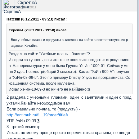
СкрепкА
06 Dec 2011
Hatchik (6.12.2011 - 09:23) писал:
СкрепкА (29.03.2011 - 19:58) писал:
Все учебные планы и продукты выложены на сайте в соответствующих р
азделах.Качайте.
Раздел на сайте "Учебные планы - Занятия"?
И сорри за тупость, но я что то не понял что вводить в строку поиск
а. На первом курсе у меня была Группа Уз-Ин-1009-01. Сейчас у ме
ня 2 курс,1 семестр(общий 3 семестр). Как из "УзИн-909-V" получил
и "УзИн-08-09-5". Это по примеру Dmitriy. Учусь на программиста. Со
кращенная система, после колледжа.
Искал Уз-Ин-10-09-3 но ничего не наййдено(((
2 раздела с учебными планами, один с занятиями и один с прод
уктами.Качайте необходимое вам.
Если равильно поняла, то (продукты) -
http://antimuh.ru/fi...19/order/titleA
УПР-УзИн-09-09-
3
3- третий семестр.
Искать по моему проще просто перелистывая сраницы, не вводя
никаких кодов.