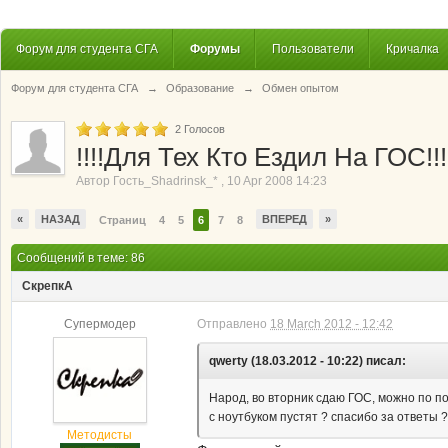
Форум для студента СГА
Форумы
Пользователи
Кричалка
Форум для студента СГА
→
Образование
→
Обмен опытом
2
Голосов
!!!!Для Тех Кто Ездил На ГОС!!!
Автор
Гость_Shadrinsk_*
,
10 Apr 2008 14:23
«
НАЗАД
ВПЕРЕД
»
Страниц
4
5
6
7
8
Сообщений в теме: 86
СкрепкА
Супермодер
Отправлено
18 March 2012 - 12:42
qwerty (18.03.2012 - 10:22) писал:
Народ, во вторник сдаю ГОС, можно по под
с ноутбуком пустят ? спасибо за ответы ?
Методисты