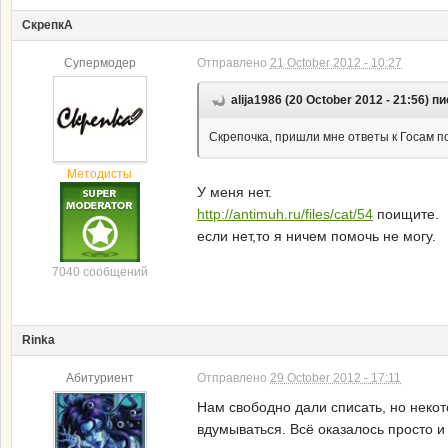
СкрепкА
Супермодер
Отправлено
21 October 2012 - 10:27
alija1986 (20 October 2012 - 21:56) п
Скрепочка, пришли мне ответы к Госам по
Методисты
У меня нет.
http://antimuh.ru/files/cat/54
поищите.
если нет,то я ничем помочь не могу.
7040 сообщений
Rinka
Абитуриент
Отправлено
29 October 2012 - 17:11
Нам свободно дали списать, но неко
вдумываться. Всё оказалось просто и 