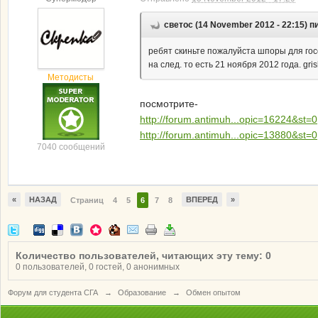
светос (14 November 2012 - 22:15) п
ребят скиньте пожалуйста шпоры для гос
на след. то есть 21 ноября 2012 года. gri
Методисты
посмотрите-
http://forum.antimuh...opic=16224&st=0
http://forum.antimuh...opic=13880&st=0
7040 сообщений
«
НАЗАД
ВПЕРЕД
»
Страниц
4
5
6
7
8
Количество пользователей, читающих эту тему: 0
0 пользователей, 0 гостей, 0 анонимных
Форум для студента СГА
→
Образование
→
Обмен опытом