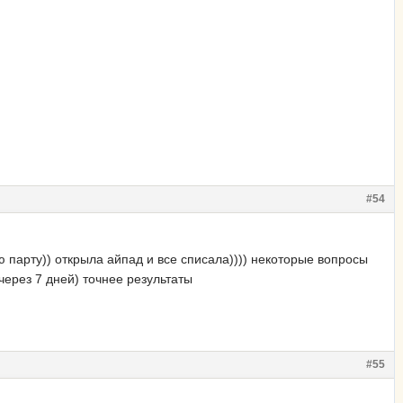
#54
 парту)) открыла айпад и все списала)))) некоторые вопросы
через 7 дней) точнее результаты
#55