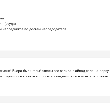
ава
ия (ссуда)
ти наследников по долгам наследодателя
жмент! Вчера были госы! ответы все залила в айпад,села на первую
....пришлось в инете вопросы искать,нашла) все ответила! ответы 