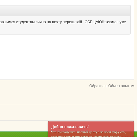
ставшимся студентам лично на почту перешлю!!! ОБЕЩАЮ!! экзамен уже
Обратно в Обмен опытом
Добро пожаловать!
Что бы получить полный доступ ко всем форумам,
созданию тем и многому другому, пожалуйста