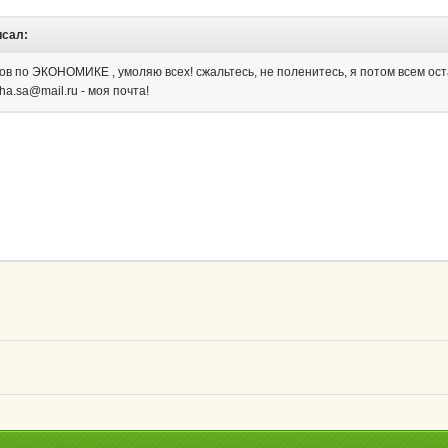
исал:
ов по ЭКОНОМИКЕ , умоляю всех! сжальтесь, не поленитесь, я потом всем о
sha.sa@mail.ru - моя почта!