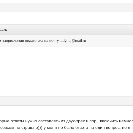
исал:
 напрвслении педагогика на почту ladyhaj@mail.ru
торые ответы нужно составлять из двух-трёх шпор, включить немн
совсем не страшно))) у меня не было ответа на один вопрос, но я 