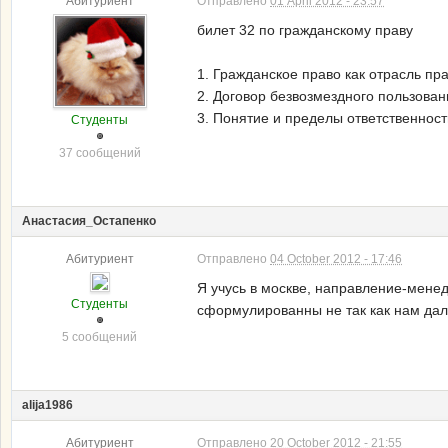
Абитуриент
Отправлено
01 April 2012 - 23:57
билет 32 по гражданскому праву
1. Гражданское право как отрасль пр
2. Договор безвозмездного пользован
3. Понятие и пределы ответственнос
Студенты
37 сообщений
Анастасия_Остапенко
Абитуриент
Отправлено
04 October 2012 - 17:46
Я учусь в москве, направление-менед
Студенты
сформулированны не так как нам дали
5 сообщений
alija1986
Абитуриент
Отправлено
20 October 2012 - 21:55